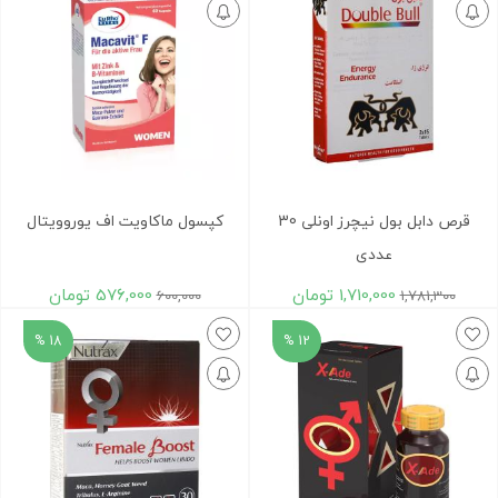
قرص دابل بول نیچرز اونلی 30
کپسول ماکاویت اف یوروویتال
عددی
1,710,000
تومان
576,000
تومان
600,000
1,781,300
18 %
12 %