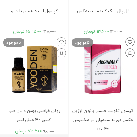
ژل پلژر تنگ کننده اینتیمکس
کپسول لیبیدوفم بهتا دارو
119,600
تومان
152,500
تومان
248,000
130,000
ناموجود
ناموجود
کپسول تقویت جنسی بانوان آرژین
روغن خراطین یودن دایان طب
مکس فورته سیمپلی یو مخصوص
اکسیر 30 میلی لیتر
45 عدد
73,500
تومان
98,000