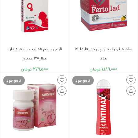
ساشه فرتولید او پی دی فارما 15
قرص سیم فمالیب سیمرغ دارو
عدد
عطار30 عددی
1,189,000
تومان
679,500
تومان
ناموجود
ناموجود