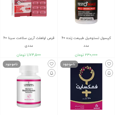
کپسول تستومیل طبیعت زنده 60
قرص اواهلث آرین سلامت سینا 60
عدد
عددی
230,000
تومان
1,174,500
تومان
ناموجود
ناموجود