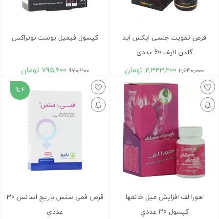
قرص تقویت جنسی ایکس اید
کپسول فیمیل بوست نوتراکس
گلدن لایف 60 عددی
2,323,200
تومان
795,600
تومان
970,200
2,640,000
4 %
اهورا لف افزايش ميل خانمها
قرص فمی سنس باريج اسانس 30
کپسول 30 عددي
عددي