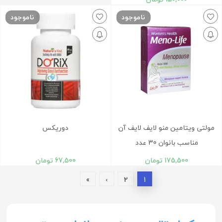
ناموجود
ناموجود
مولتی ویتامین منو لایف لایف آن
دوریکس
مناسب بانوان 30 عدد
175,500
تومان
67,500
تومان
»
›
2
1