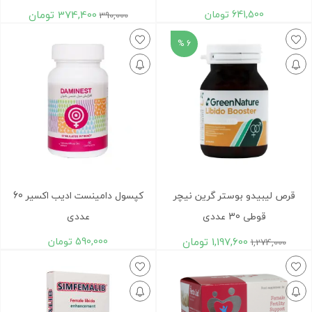
641,500
تومان
374,400
تومان
390,000
6 %
قرص لیبیدو بوستر گرین نیچر
کپسول دامینست ادیب اکسیر 60
قوطی 30 عددی
عددی
1,197,600
تومان
590,000
تومان
1,274,000