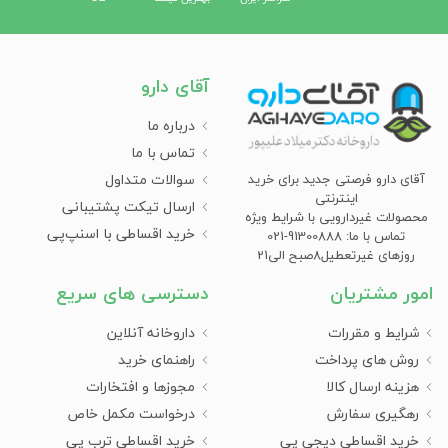
آقای دارو
درباره ما
تماس با ما
سوالات متداول
آقای دارو فرصتی جدید برای خرید
اینترنتی
ارسال تیکت پشتیبانی
محصولات غیردارویی با شرایط ویژه
خرید اقساطی با اسنپ‌پی
تماس با ما: 91300888-021
روزهای غیرتعطیل8صبح الی21
امور مشتریان
دسترسی های سریع
شرایط و مقررات
داروخانه آنلاین
روش های پرداخت
راهنمای خرید
هزینه ارسال کالا
مجوزها و افتخارات
رهگیری سفارش
درخواست مکمل خاص
خرید اقساطی دیجی پی
خرید اقساطی ترب پی