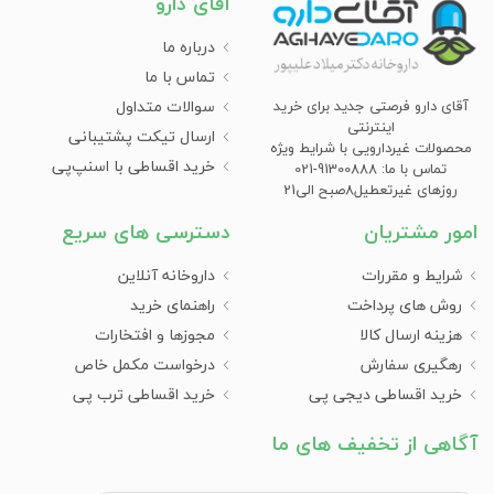
آقای دارو
درباره ما
آشنایی با انواع فتق بند
تماس با ما
سوالات متداول
آقای دارو فرصتی جدید برای خرید
اینترنتی
ارسال تیکت پشتیبانی
به منظور انتخاب فتق بند مناسب، میبایست ابتدا نوع فتق را
محصولات غیردارویی با شرایط ویژه
شناسایی نمایید. فتق بندها بسته به محل کاربرد به چند دسته
خرید اقساطی با اسنپ‌پی
تماس با ما: 91300888-021
تقسیم می‌شوند:
روزهای غیرتعطیل8صبح الی21
امور مشتریان
دسترسی های سریع
فتق بند نافی
در کسانی که به فتق نافی مبتلا هستند، استفاده از فتق بند
شرایط و مقررات
داروخانه آنلاین
نافی با فشار مرکزی به روی این ناحیه، از بیرون‌زدگی بیشتر
روش های پرداخت
راهنمای خرید
بافت‌ها جلوگیری می‌نماید.
هزینه ارسال کالا
مجوزها و افتخارات
فتق بند کشاله ران (اینگوینال)
رهگیری سفارش
درخواست مکمل خاص
خرید اقساطی دیجی پی
خرید اقساطی ترب پی
این مدل برای فتق اینگوینال یا فتق کشاله ران طراحی شده و در
اغلب موارد دارای یک یا دو پد فشاری قابل تنظیم است. از سوی
آگاهی از تخفیف های ما
دیگر، برخی مدل‌ها برای فتق‌های یک‌طرفه و برخی دیگر برای
فتق‌های دوطرفه مناسب هستند.