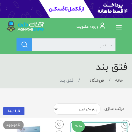
ورود/ عضویت
فتق بند
خانه
فروشگاه
فتق بند
مرتب سازی:
فیلترها
ناموجود
10 %