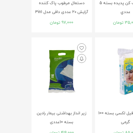
پد لاک پاک کن پديده بسته 5
دستمال مرطوب پاک کننده
عددي
آرایش ۲۰ عددی دافی مدل 3in1
35,
تومان
97,000
تومان
پنبه هيدروفيل لکسی بسته 100
زير انداز بهداشتی بیمار رادین
گرمی
بسته 10عددی
85,
تومان
416,000
تومان