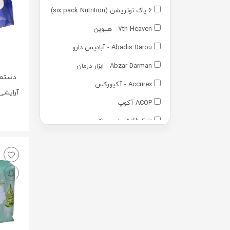
6 پاک نوتریشن (six pack Nutrition)
7th Heaven - هیوین
Abadis Darou - آبادیس دارو
Abzar Darman - ابزار درمان
دستما
Accurex - آکیورکس
ACOP-آکوپ
Adib Exir - ادیب اکسیر
Adra - آدرا
Advantage - ادونتج
Advay - ادوای
Alamo - آالامو
Arezi - آرضی