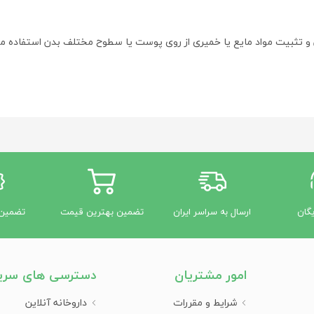
 تثبیت مواد مایع یا خمیری از روی پوست یا سطوح مختلف بدن استفاده می‌
می‌شود؟
وست صورت، دست‌ها، یا بدن.
انه یا آرایش ضد آب مانند رژ لب و ماسکارا.
اقبت از پوست مانند تونر، لوسیون یا سرم.
رآیند تمیزی و بهداشت شخصی مانند حمام و‌ توالت.
یگان
ارسال به سراسر ایران
تضمین بهترین قیمت
تضمین 
امور مشتریان
دسترسی های سری
شرایط و مقررات
داروخانه آنلاین