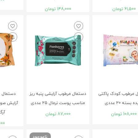
61,500
تومان
148,000
تومان
 مرطوب کودک پاکتی
دستمال مرطوب آرایشی پنبه ريز
دستمال م
 بسته 20 عددی
مناسب پوست نرمال 25 عددی
آرايش صور
آرگان 0
108,000
تومان
87,000
تومان
000
ناموجود