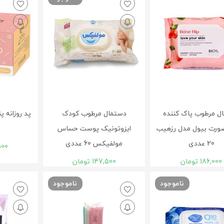
ل مرطوب پاک کننده
دستمال مرطوب کودک
ورت بیول مدل رزهيب
ایزوتونیک پوست حساس
20 عددی
مولفیکس 60 عددی
500
186,000
تومان
147,500
تومان
ناموجود
ناموجود