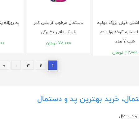
داشتی خیلی بزرگ مولپد
دستمال مرطوب آرایشی کمر
پد روزانه پ
با عصاره آلوئه ورا ویژه
باریک دافی 50 برگی
0
شب 7 عدد
78,000
تومان
300
32,000
تومان
»
›
3
2
1
مال، خرید بهترین پد و دستمال
 و دستمال