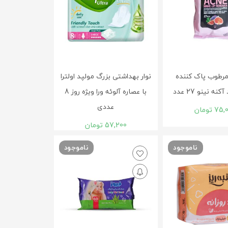
رطوب پاک کننده
نوار بهداشتی بزرگ مولپد اولترا
ه نینو 27 عدد
با عصاره آلوئه ورا ویژه روز 8
عددی
75,
تومان
57,200
تومان
ناموجود
ناموجود