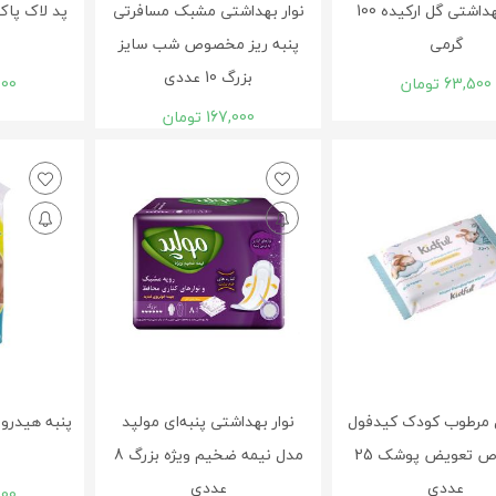
پنبه بهداشتی گل ارکیده 100
نوار بهداشتی مشبک مسافرتی
گرمی
پنبه ریز مخصوص شب سایز
بزرگ 10 عددی
63,500
تومان
000
167,000
تومان
 مرطوب کودک کیدفول
نوار بهداشتی پنبه‌ای مولپد
مخصوص تعويض پوشک 25
مدل نيمه ضخيم ویژه بزرگ 8
عددی
عددی
000