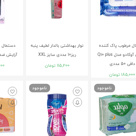
ل مرطوب پاک کننده
نوار بهداشتی بالدار لطیف پنبه
دستمال م
آرایشی آوکادو مدل Q10 plus
ریز10 عددی سایز XXL
آرایش ضد آکن
دافی 50 عددی
115,200
تومان
000
185,000
تومان
ناموجود
ناموجود