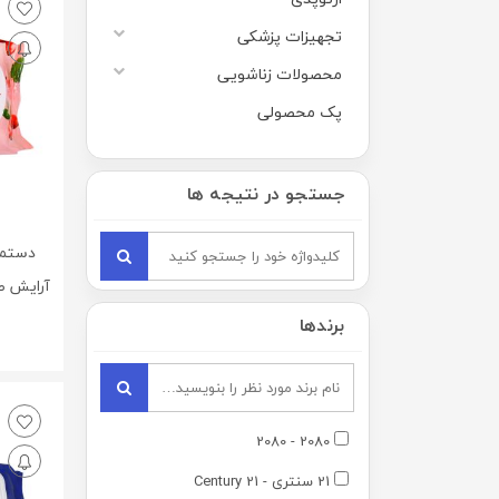
تجهیزات پزشکی
محصولات زناشویی
پک محصولی
جستجو در نتیجه ها
دستما
آرايش ص
برندها
2080 - 2080
21 سنتری - 21 Century