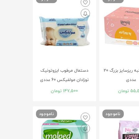
پد روزانه پنبه ریزسایز بزرگ 20
دستمال مرطوب ایزوتونیک
عددی
نوزادان مولفیکس 60 عددی
55,
تومان
147,500
تومان
ناموجود
ناموجود