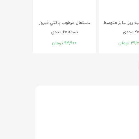
نبه ریز سایز متوسط
دستمال مرطوب پاکتي فيروز
2 عددی
بسته 60 عددي
29,
تومان
94,900
تومان