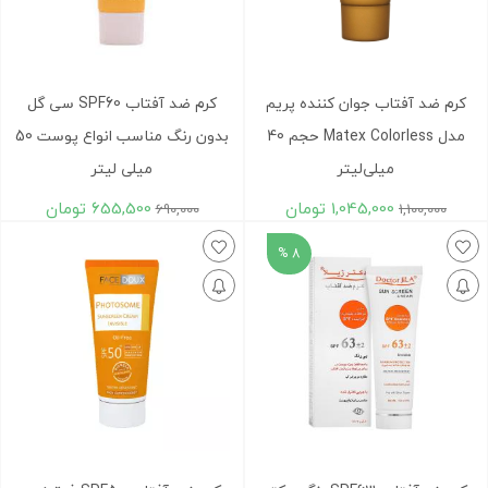
کرم ضد آفتاب جوان کننده پریم
کرم ضد آفتاب SPF60 سی گل
مدل Matex Colorless حجم 40
بدون رنگ مناسب انواع پوست 50
میلی‌لیتر
میلی لیتر
1,045,000
تومان
655,500
تومان
690,000
1,100,000
8 %