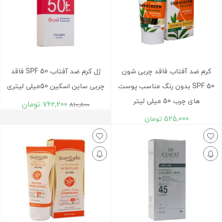
کرم ضد آفتاب فاقد چربی شون
ژل کرم ضد آفتاب SPF 50 فاقد
SPF 50 بدون رنگ مناسب پوست
چربی ساین اسکین 50میلی لیتری
های چرب 50 میلی لیتر
762,200
تومان
810,800
525,000
تومان