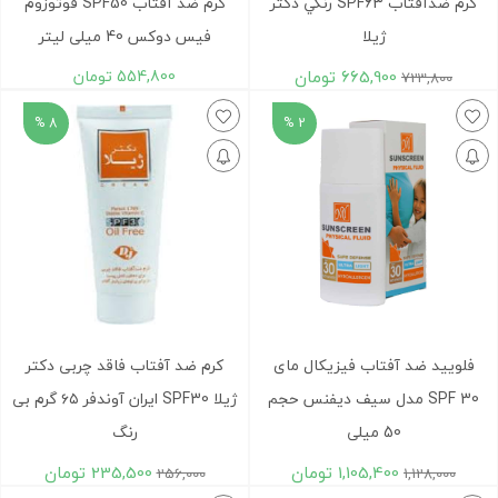
کرم ضدآفتاب SPF63 رنگي دکتر
کرم ضد آفتاب SPF50 فوتوزوم
ژيلا
فیس دوکس 40 میلی لیتر
665,900
تومان
554,800
تومان
723,800
8 %
2 %
فلوييد ضد آفتاب فيزيکال مای
کرم ضد آفتاب فاقد چربی دکتر
SPF 30 مدل سيف ديفنس حجم
ژیلا SPF30 ایران آوندفر ۶۵ گرم بی
50 ميلی
رنگ
1,105,400
تومان
235,500
تومان
256,000
1,128,000