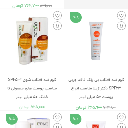
762,700
تومان
829,000
8 %
کرم ضد آفتاب بی رنگ فاقد چربی
کرم ضد آفتاب شون ⁺SPF50
SPF63 دکتر ژیلا مناسب انواع
مناسب پوست های معمولی تا
پوست 50 میلی لیتر
خشک ۵۰ میلی لیتر
665,900
تومان
525,000
تومان
723,800
5 %
2 %