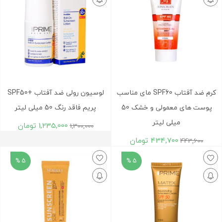
کرم ضد آفتاب SPF60 مای مناسب
لوسیون رولی ضد آفتاب +SPF50
پوست های معمولی و خشک 50
پریم فاقد رنگ 50 میلی لیتر
میلی لیتر
1,235,000
تومان
1,300,000
434,700
تومان
443,600
5 %
5 %