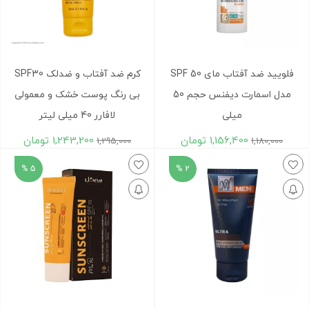
فلوييد ضد آفتاب مای SPF 50
کرم ضد آفتاب و ضدلک SPF30
مدل اسمارت ديفنس حجم 50
بی رنگ پوست خشک و معمولی
ميلی
لافارر 40 میلی لیتر
1,156,400
تومان
1,243,200
تومان
1,295,000
1,180,000
5 %
2 %