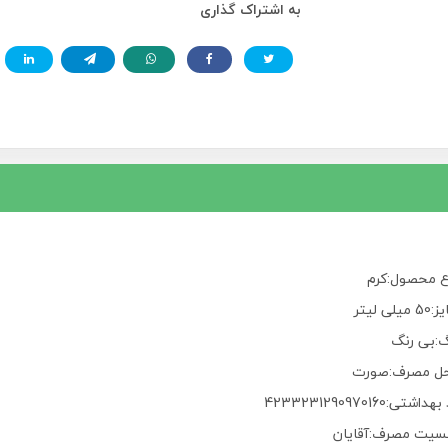
به اشتراک گذاری
ع محصول:کرم
میلی لیتر
گ:بی رنگ
ل مصرف:صورت
داشتی:4233231290970160
سیت مصرف:آقایان