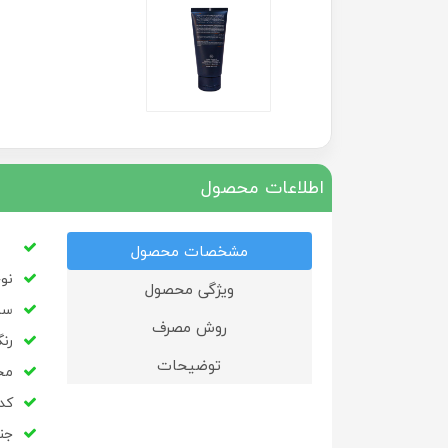
اطلاعات محصول
مشخصات محصول
نو
ویژگی محصول
سایز:50 
روش مصرف
رن
توضیحات
مح
کد به
جن