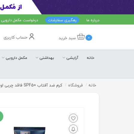
درباره ما
رهگیری سفارشات
درخواست مکمل دارویی
حساب کاربری
سبد خرید
0
خانه
آرایشی
بهداشتی
مکمل دارویی
خانه
فروشگاه
کرم ضد آفتاب SPF50 فاقد چربی اولترا گارد مای مخصوص آقایان 50 میلی لیتر
ف