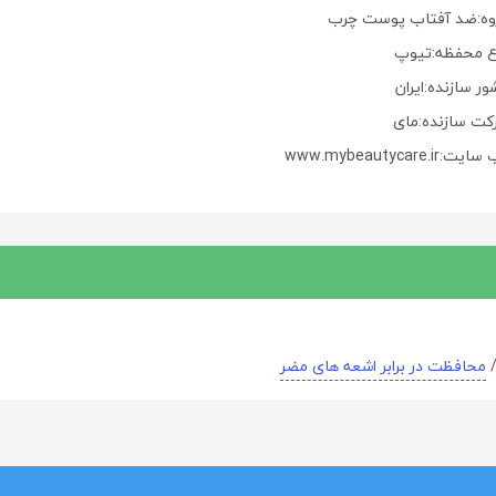
وه:ضد آفتاب پوست چرب
ع محفظه:تیوپ
ر سازنده:ایران
کت سازنده:مای
ت:www.mybeautycare.ir
محافظت در برابر اشعه های مضر