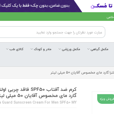
 خاص
مکمل گیاهی
مکمل ورزشی
مادر و کودک
کالای طب
کرم ضد آفتاب SPF50 فاقد چربی اول
گارد مای مخصوص آقایان 50 میلی لیتر
روش ویژه
ra Guard Sunscreen Cream For Men SPF50 MY