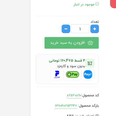
موجود در انبار
تعداد
افزودن به سبد خرید
۴ قسط 160,475 تومانی
بدون سود و کارمزد
کد محصول:
82520890
بارکد محصول:
6260482532411
تعداد بازدید:
8618