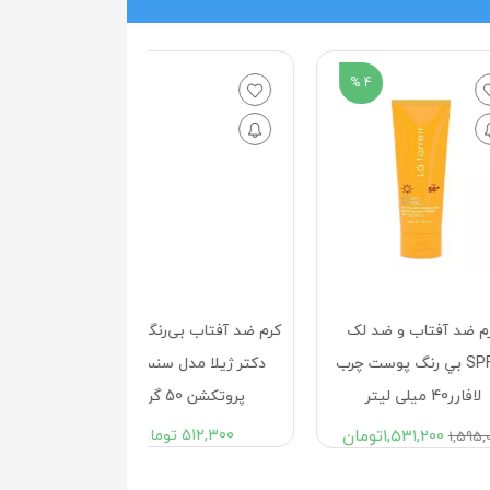
4 %
 و ضد لک
کرم ضد آفتاب بی‌رنگ SPF50
کرم ضد آفتاب بی 
رنگ پوست چرب
دکتر ژیلا مدل سنسوسان
چربی 
پروتکشن 50 گرمی
لیتر
1,53
تومان
512,300
تومان
65,900
723,800