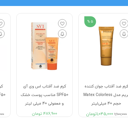
5 %
ب جوان کننده
کرم ضد آفتاب اس وی آی
کرم ضد آفتاب
 مدل Matex Colorless
SPF50 مناسب پوست خشک
SPF50 بي 
و معمولی 40 ميلی لیتر
لافارر40 میلی لیتر
1,045,
تومان
486,900
تومان
1,200
1,595,000