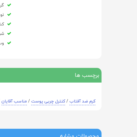
گر
نو
کشو
شر
وب سای
برچسب ها
کرم ضد آفتاب
/
کنترل چربی پوست
/
مناسب آقایان
/
محصولات مشابه