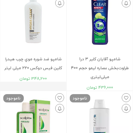
شامپو آقایان کلیر 3 در1
شامپو ضد شوره موي چرب هيدرا
طراوت‌بخش عصاره لیمو حجم 400
کلين فیس دوکس 220 ميلی لیتر
میلی‌لیتری
348,200
تومان
436,000
تومان
ناموجود
ناموجود