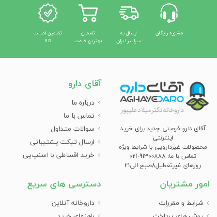
مشاوره رایگان
ارسال به
تضمین
تضمین اصالت
سراسر ایران
بهترین قیمت
کالا
آقای دارو
درباره ما
تماس با ما
سوالات متداول
آقای دارو فرصتی جدید برای خرید
اینترنتی
ارسال تیکت پشتیبانی
محصولات غیردارویی با شرایط ویژه
خرید اقساطی با اسنپ‌پی
تماس با ما: 91300888-021
روزهای غیرتعطیل8صبح الی21
امور مشتریان
دسترسی های سریع
شرایط و مقررات
داروخانه آنلاین
روش های پرداخت
راهنمای خرید