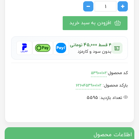
افزودن به سبد خرید
۴ قسط 45,000 تومانی
بدون سود و کارمزد
کد محصول:
53900102
بارکد محصول:
6260453900102
تعداد بازدید:
5595
اطلاعات محصول