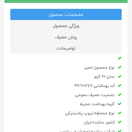
مشخصات محصول
ویژگی محصول
روش مصرف
توضیحات
نوع محصول:خمیر
سایز:60 گرم
کد بهداشتی:
32/10777
جنسیت مصرف:عمومی
گروه:بهداشت محیط
نوع محفظه:تیوپ پلاستیکی
کشور سازنده:ایران
شرکت سازنده:توره شیمی پارس