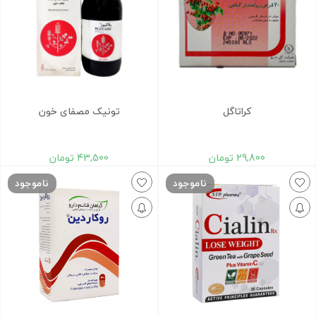
کراتاگل
تونیک مصفای خون
29,800
تومان
43,500
تومان
ناموجود
ناموجود