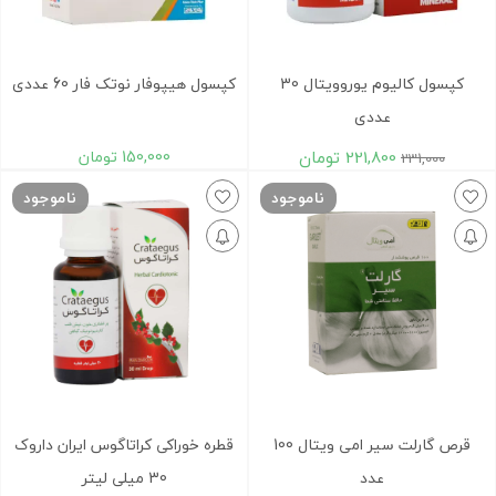
کپسول کالیوم یوروویتال 30
کپسول هیپوفار نوتک فار 60 عددی
عددی
221,800
تومان
150,000
تومان
231,000
ناموجود
ناموجود
قرص گارلت سیر امی ویتال 100
قطره خوراکی کراتاگوس ایران داروک
عدد
30 میلی لیتر