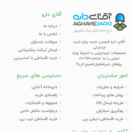
آقای دارو
فواید مصرف مکمل گیاهی تنظیم فشارخون به صورت زیر
است:
درباره ما
بهبود سلامت قلب:
مصرف مکمل‌های گیاهی می‌تواند به بهبود
تماس با ما
عملکرد قلب و عروق کمک کند.
سوالات متداول
آقای دارو فرصتی جدید برای خرید
کنترل وزن:
برخی از مکمل‌ها می‌توانند به کاهش وزن کمک
اینترنتی
ارسال تیکت پشتیبانی
کنند که خود عاملی برای کاهش فشارخون است.
محصولات غیردارویی با شرایط ویژه
کاهش فشارخون:
بسیاری از ترکیبات گیاهی مانند زردچوبه،
خرید اقساطی با اسنپ‌پی
تماس با ما: 91300888-021
سیر و چای سبز به کاهش فشارخون منجر می‌شود.
روزهای غیرتعطیل8صبح الی21
کاهش التهاب:
برخی از گیاهان خاصیت ضدالتهابی دارند که
امور مشتریان
دسترسی های سریع
می‌تواند به سلامت عروق کمک نموده و فشارخون را کاهش
دهد.
شرایط و مقررات
داروخانه آنلاین
بهبود کیفیت خواب:
برخی از گیاهان خاصیت آرام‌بخش دارند
که می‌تواند به بهبود کیفیت خواب و در نتیجه کاهش
روش های پرداخت
راهنمای خرید
فشارخون کمک کند.
هزینه ارسال کالا
مجوزها و افتخارات
رهگیری سفارش
درخواست مکمل خاص
مصرف مکمل گیاهی تنظیم فشارخون چه
خرید اقساطی دیجی پی
خرید اقساطی ترب پی
عوارضی دارد؟
آگاهی از تخفیف های ما