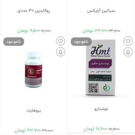
سیالین آرایکس
روکاردین 30 عددی
33,100
تومان
9,500
تومان
10,000
34,800
ناموجود
ناموجود
نوشدارو
بیوهارت
17,600
تومان
18,500
43,700
تومان
46,000