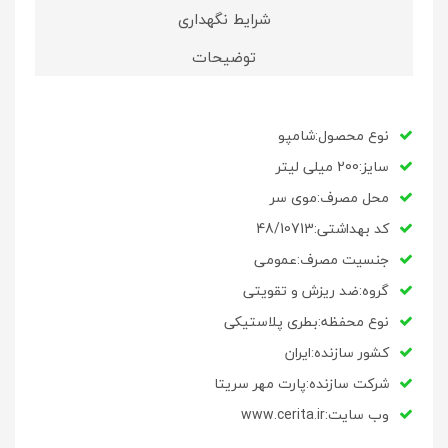
شرایط نگهداری
توضیحات
نوع محصول:شامپو
سایز:200 میلی لیتر
محل مصرف:موی سر
کد بهداشتی:
48/10713
جنسیت مصرف:عمومی
گروه:ضد ریزش و تقویتی
نوع محفظه:بطری پلاستیکی
کشور سازنده:ایران
شرکت سازنده:پارت مهر سریتا
وب سایت:www.cerita.ir