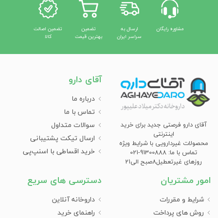
مشاوره رایگان
ارسال به
تضمین
تضمین اصالت
سراسر ایران
بهترین قیمت
کالا
آقای دارو
درباره ما
تماس با ما
سوالات متداول
آقای دارو فرصتی جدید برای خرید
اینترنتی
ارسال تیکت پشتیبانی
محصولات غیردارویی با شرایط ویژه
خرید اقساطی با اسنپ‌پی
تماس با ما: 91300888-021
روزهای غیرتعطیل8صبح الی21
امور مشتریان
دسترسی های سریع
شرایط و مقررات
داروخانه آنلاین
روش های پرداخت
راهنمای خرید