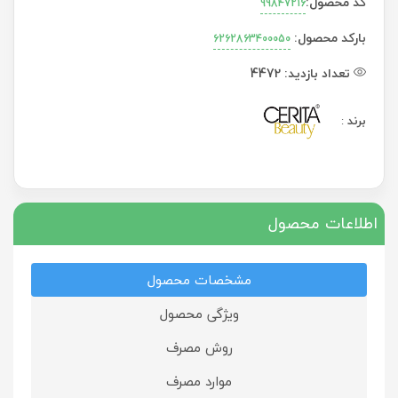
کد محصول:
99847216
بارکد محصول:
6262863400050
تعداد بازدید:
4472
برند
:
اطلاعات محصول
مشخصات محصول
ویژگی محصول
روش مصرف
موارد مصرف