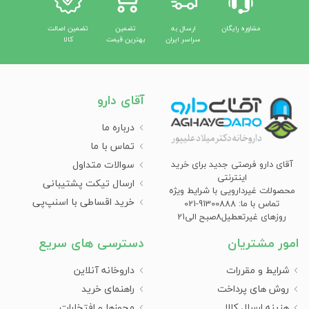
مشاوره رایگان
ارسال به
تضمین
تضمین اصالت
سراسر ایران
بهترین قیمت
کالا
آقای دارو
درباره ما
تماس با ما
سوالات متداول
آقای دارو فرصتی جدید برای خرید
اینترنتی
ارسال تیکت پشتیبانی
محصولات غیردارویی با شرایط ویژه
خرید اقساطی با اسنپ‌پی
تماس با ما: 91300888-021
روزهای غیرتعطیل8صبح الی21
امور مشتریان
دسترسی های سریع
شرایط و مقررات
داروخانه آنلاین
روش های پرداخت
راهنمای خرید
هزینه ارسال کالا
مجوزها و افتخارات