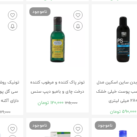
ناموجود
بدن ساين اسکين مدل
تونر پاک کننده و مرطوب کننده
ناسب پوست خيلی خشک
درخت چای و بامبو دیپ سنس
سی گل پو
2 ميلی لیتری
دارای آکنه دکت
120,000
تومان
125,000
590,000
تومان
119,000
ناموجود
ناموجود