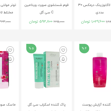
کپسول لاکتوزینک درمکس 30
فوم شستشوی صورت ویتامین
تونر مولتی
عددی
C سی گل
مختلط لافارر 170 م
1,029,600
تومان
593,800
تومان
434,000
625,000
1,2
5 %
4 %
کننده آرایش پوست
پاک کننده اسکراب سی گل
ماسک صورت