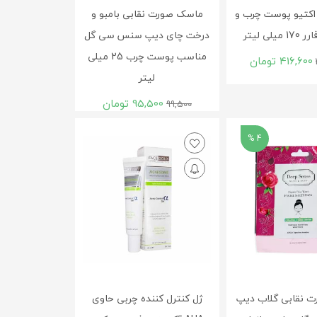
 اکتیو پوست چرب و
ماسک صورت نقابی بامبو و
یلی لیتر
درخت چای دیپ سنس سی گل
مناسب پوست چرب 25 میلی
416,600
تومان
لیتر
95,500
تومان
99,500
4 %
 نقابی گلاب دیپ
ژل کنترل کننده چربی حاوی