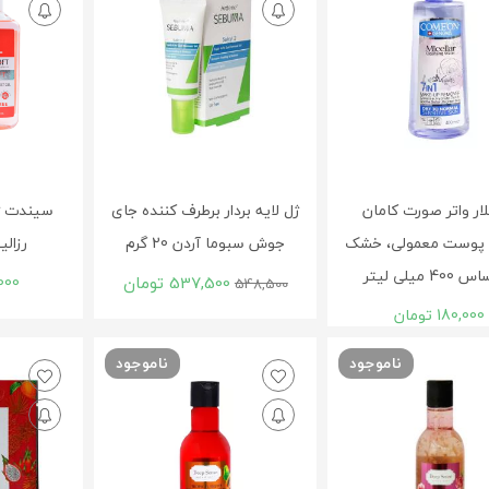
ار واتر صورت کامان
ژل لایه بردار برطرف کننده جای
سیندت 
پوست معمولی، خشک
جوش سبوما آردن 20 گرم
رزال
4 میلی لیتر
537,500
تومان
000
548,500
180,000
تومان
ناموجود
ناموجود