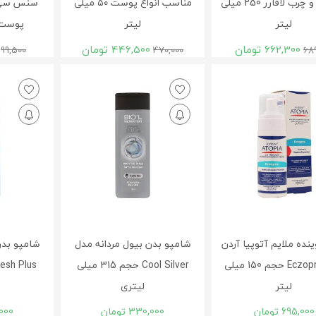
معمولی و چرب لافارر 250 میلی
مناسب انواع پوست ۵۰ میلی
سنس سی گ
لیتر
لیتر
پوست 25 میلی ل
662,300
تومان
446,500
تومان
99,500
470,000
68
نده ملایم آتوپیا آردن
شامپو بدن بیول مردانه مدل
شامپو بدن
مدل Eczopro حجم 150 میلی
Cool Silver حجم 315 میلی
لیتر
لیتری
695,000
تومان
330,000
تومان
000