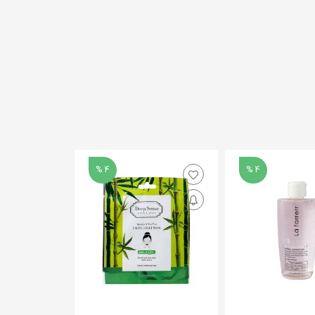
4 %
4 %