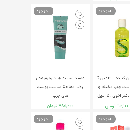
ناموجود
ناموجود
تونیک روشن کننده ویتامین C
ماسک صورت هیدرودرم مدل
ست چرب مختلط و
Carbon clay مناسب پوست
ر اخوی ۱۵۰ میل
های چرب
113,100
تومان
385,000
تومان
ناموجود
ناموجود