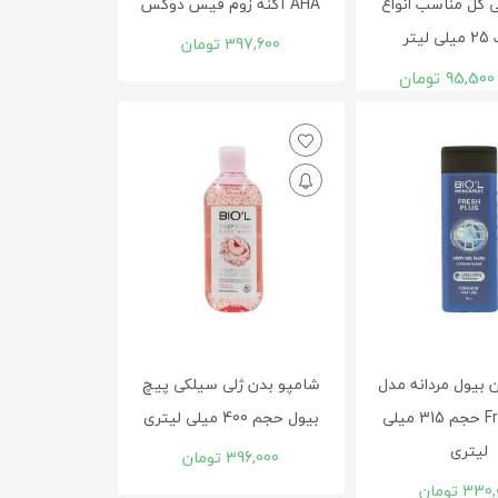
ل مناسب انواع
AHA آکنه زوم فیس دوکس
یتر
397,600
تومان
95,500
تومان
 بیول مردانه مدل
شامپو بدن ژلی سیلکی پیچ
Fresh Plus حجم 315 ميلی
بیول حجم 400 میلی لیتری
لیتری
396,000
تومان
330,
تومان