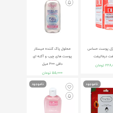
ژل پوست حساس
محلول پاک کننده میسلار
یفت درمالیفت
پوست های چرب و آکنه ای
دافی 200 میل
228,
تومان
55,000
تومان
ناموجود
ناموجود