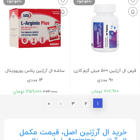
ناموجود
ناموجود
قرص ال آرژنین 500 میلی گرم کارن
ساشه ال آرژنین پلاس یوروویتال
90 عددی
14 عددی
702,900
تومان
359,000
تومان
374,000
»
›
3
2
1
خرید ال آرژنین اصل، قیمت مکمل