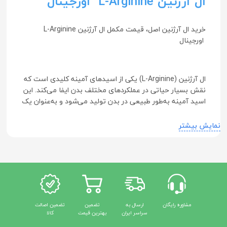
ال آرژنین L-Arginine اورجینال
خرید ال آرژنین اصل، قیمت مکمل ال آرژنین L-Arginine
اورجینال
ال آرژنین (L-Arginine) یکی از اسیدهای آمینه کلیدی است که
نقش بسیار حیاتی در عملکردهای مختلف بدن ایفا می‌کند. این
اسید آمینه به‌طور طبیعی در بدن تولید می‌شود و به‌عنوان یک
مکمل غذایی نیز در دسترس است. ال آرژنین به‌ویژه در دنیای
ورزش و تناسب‌اندام مورد توجه قرار گرفته است؛ چرا که
نمایش بیشتر
می‌تواند به بهبود عملکرد ورزشی، افزایش جریان خون و تقویت
سیستم ایمنی کمک کند.
ال آرژنین چیست؟
مشاوره رایگان
ارسال به
تضمین
تضمین اصالت
ماده آرژنین در موادغذایی اعم از آجیل و دانه‌های روغنی همچون بادام زم
سراسر ایران
بهترین قیمت
کالا
مقداری آرژنین در شکلات و کشمش نیز یافت. آرژنین یک آمینواسید 