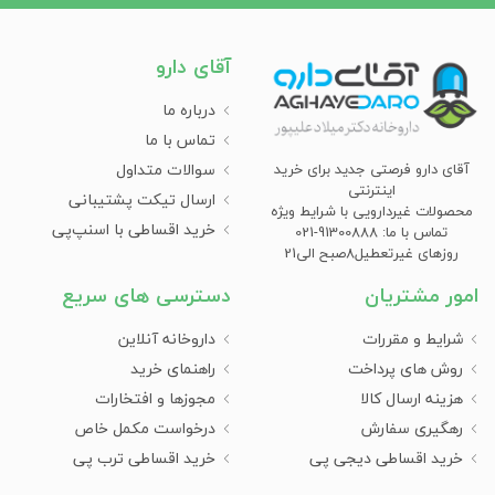
آرژنین از آن دسته از امینواسیدها به شمار می‌رود که بدن قادر به س
آقای دارو
درباره ما
ویژگی های مکمل آرژنین
تماس با ما
سوالات متداول
آقای دارو فرصتی جدید برای خرید
این قرص برای کسانی مورد استفاده قرار می‌گیرد که به کمبود این آمین
اینترنتی
ارسال تیکت پشتیبانی
بدن
محصولات غیردارویی با شرایط ویژه
خرید اقساطی با اسنپ‌پی
تماس با ما: 91300888-021
ورزشکاران کمک شایانی کرده و جهت دوره‌های سنگین ورزشی مناسب و
روزهای غیرتعطیل8صبح الی21
PNC) نقش‌های متعددی را در بدن بازی می‎کند که 
ایمنی، افزایش کارایی بدن خصوصا در ورزشکاران و سلامت سیستم قلب
امور مشتریان
دسترسی های سریع
شرایط و مقررات
داروخانه آنلاین
خواص و ویژگی‌های آرژنین
روش های پرداخت
راهنمای خرید
هزینه ارسال کالا
مجوزها و افتخارات
رهگیری سفارش
درخواست مکمل خاص
درمان خستگی عضلات
تقویت سیستم ایمنی بدن
خرید اقساطی دیجی پی
خرید اقساطی ترب پی
مختص تیپ بدنی اندومورف