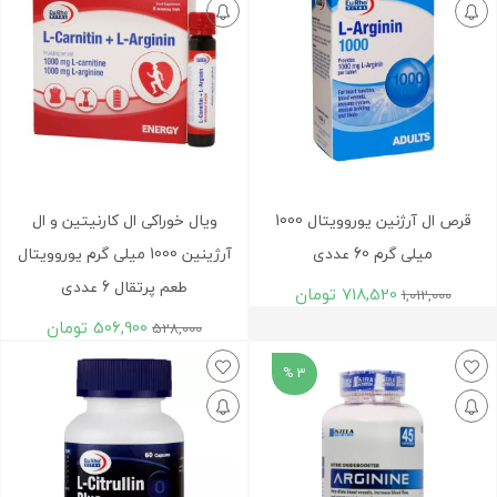
قرص ال آرژنین یوروویتال 1000
ویال خوراکی ال کارنیتین و ال
میلی گرم 60 عددی
آرژینین 1000 میلی گرم یوروویتال
طعم پرتقال 6 عددی
718,520
تومان
1,012,000
506,900
تومان
528,000
3 %