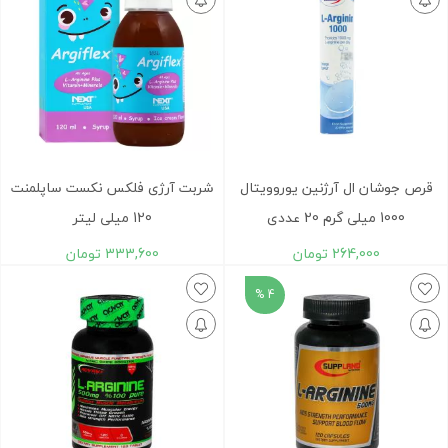
قرص جوشان ال آرژنين یوروویتال
شربت آرژی فلکس نکست ساپلمنت
1000 میلی گرم 20 عددی
120 میلی لیتر
264,000
تومان
333,600
تومان
4 %