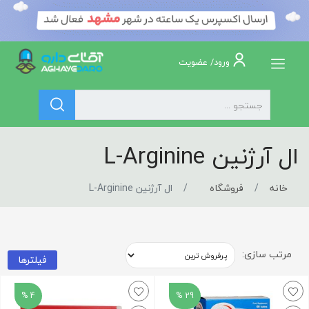
ورود/ عضویت
ال آرژنین L-Arginine
خانه
فروشگاه
ال آرژنین L-Arginine
مرتب سازی:
فیلترها
4 %
29 %