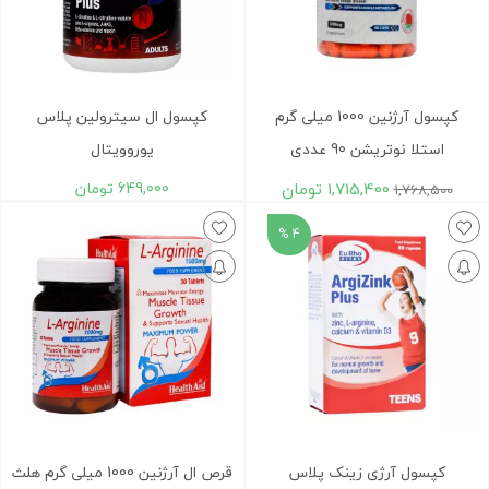
کپسول آرژنین 1000 میلی گرم
کپسول ال سیترولین پلاس
استلا نوتریشن 90 عددی
یوروویتال
1,715,400
تومان
649,000
تومان
1,768,500
4 %
کپسول آرژی زینک پلاس
قرص ال آرژنین 1000 میلی گرم هلث