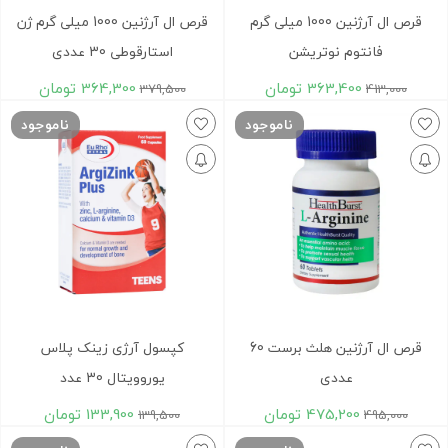
قرص ال آرژنین 1000 میلی گرم
قرص ال آرژنین 1000 میلی گرم ژن
فانتوم نوتریشن
استارقوطی 30 عددی
363,400
تومان
364,300
تومان
379,500
413,000
ناموجود
ناموجود
قرص ال آرژنین هلث برست 60
کپسول آرژی زینک پلاس
عددی
یوروویتال 30 عدد
475,200
تومان
133,900
تومان
139,500
495,000