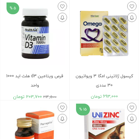
5 %
کپسول ژلاتینی امگا 3 ویواتیون
قرص ویتامین d3 هلث اید 1000
30 عددی
واحد
693,000
تومان
203,700
تومان
214,500
15 %