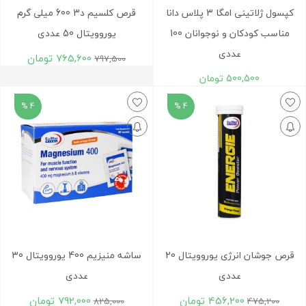
کپسول ژلاتینی امگا 3 پلاس دانا
قرص کلسیم د3 600 میلی گرم
مناسب کودکان و نوجوانان 100
یوروویتال 50 عددی
عددی
765,600
تومان
797,500
500,500
تومان
4 %
4 %
قرص جوشان انرژی یوروویتال 20
ساشه منیزیم 400 یوروویتال 30
عددی
عددی
456,200
تومان
792,000
تومان
825,000
475,200