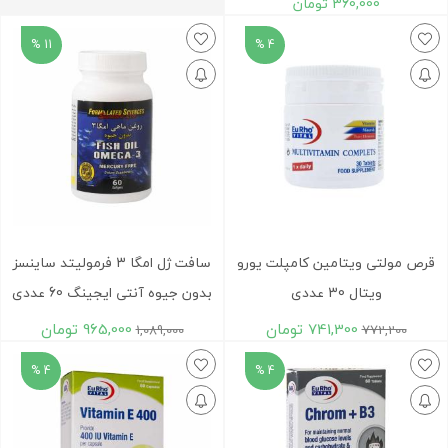
360,000
تومان
11 %
4 %
قرص مولتی ویتامین کامپلت یورو
سافت ژل امگا 3 فرمولیتد ساینسز
ویتال 30 عددی
بدون جیوه آنتی ایجینگ 60 عددی
741,300
تومان
965,000
تومان
1,089,000
772,200
4 %
4 %