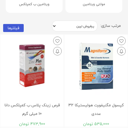
مولتی ویتامین
ویتامین ب کمپلکس
مرتب سازی:
فیلترها
کپسول مگنیفورت هولیستیکا 32
قرص زینک پلاس ب کمپلکس دانا
عددی
10 میلی گرم
535,000
تومان
473,900
تومان