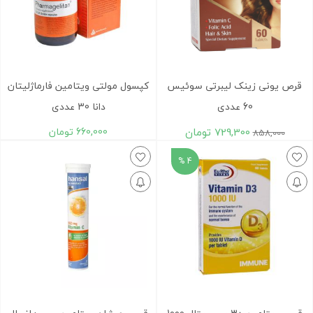
قرص یونی زینک لیبرتی سوئیس
کپسول مولتی ویتامین فارماژلیتان
60 عددی
دانا 30 عددی
729,300
تومان
660,000
تومان
858,000
4 %