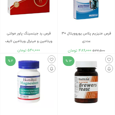
قرص منیزیم پلاس یوروویتال 30
قرص رد جینسینگ پاور مولتی
عددی
ویتامین و مینرال ویتامین لایف
489,000
تومان
540,000
تومان
577,500
4 %
13 %