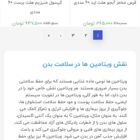
قرص مخمر آبجو هلث اید 60 عددی
کپسول منیزیم هلث برست 60
عددی
365,000
تومان
647,500
تومان
674,500
420,000
»
›
3
2
1
نقش ویتامین ها در سلامت بدن
ویتامین ها نوعی ماده غذایی هستند که برای حفظ سلامتی
بدن بسیار ضروری هستند. هر ویتامین نقش خاص خود را در
بدن دارد، اما به طور کلی، ویتامین ها در تقویت سیستم
ایمنی، حفظ سلامت پوست و مو، حفظ سلامت استخوان ها،
جلوگیری از بروز بیماری ها و افزایش انرژی و تمرکز کمک می
کنند. به عنوان مثال، ویتامین C به عنوان یک آنتی اکسیدان،
سلول های بدن را از خطرات رادیکال های آزاد محافظت می کند،
از بروز بیماری های قلبی و عروقی جلوگیری می کند و باعث
افزایش جذب آهن در بدن می شود. ویتامین A نیز برای حفظ