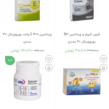
قرص کروم و ویتامین B3
ویتامین E 400 واحد یوروویتال 40
یوروویتال 60 عددی
عددی
410,600
تومان
760,300
تومان
792,000
427,700
4 %