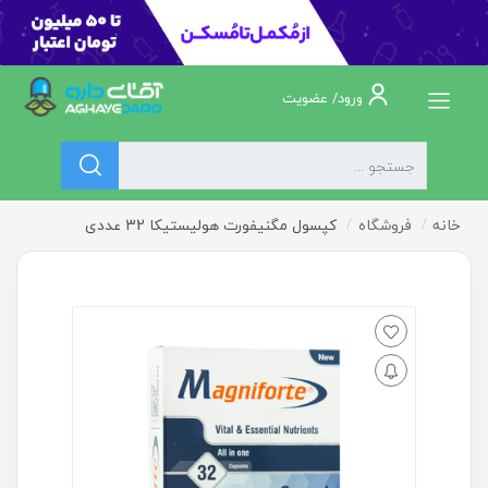
ورود/ عضویت
خانه
فروشگاه
کپسول مگنیفورت هولیستیکا 32 عددی