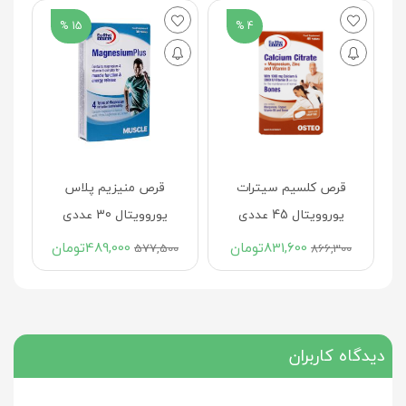
15 %
4 %
قر
و 
0
س
قرص کلسیم سیترات
قرص منیزیم پلاس
یوروویتال 45 عددی
یوروویتال 30 عددی
831,600
تومان
489,000
تومان
577,500
866,300
دیدگاه کاربران