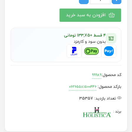
افزودن به سبد خرید
۴ قسط 133,750 تومانی
بدون سود و کارمزد
کد محصول:
99989
بارکد محصول:
06265581500446
تعداد بازدید:
35357
برند
: