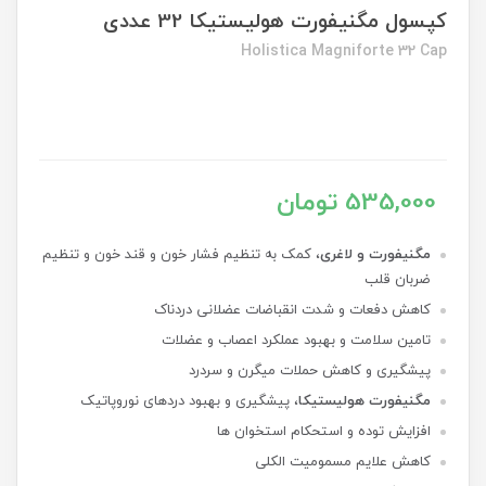
کپسول مگنیفورت هولیستیکا 32 عددی
Holistica Magniforte 32 Cap
535,000 تومان
مگنیفورت و لاغری
، کمک به تنظیم فشار خون و قند خون و تنظیم
ضربان قلب
کاهش دفعات و شدت انقباضات عضلانی دردناک
تامین سلامت و بهبود عملکرد اعصاب و عضلات
پیشگیری و کاهش حملات میگرن و سردرد
مگنیفورت هولیستیکا
، پیشگیری و بهبود دردهای نوروپاتیک
افزایش توده و استحکام استخوان ها
کاهش علایم مسمومیت الکلی