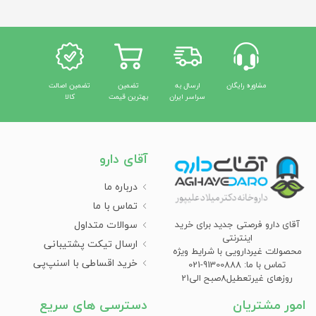
مشاوره رایگان
ارسال به
تضمین
تضمین اصالت
سراسر ایران
بهترین قیمت
کالا
آقای دارو
درباره ما
تماس با ما
سوالات متداول
آقای دارو فرصتی جدید برای خرید
اینترنتی
ارسال تیکت پشتیبانی
محصولات غیردارویی با شرایط ویژه
خرید اقساطی با اسنپ‌پی
تماس با ما: 91300888-021
روزهای غیرتعطیل8صبح الی21
امور مشتریان
دسترسی های سریع