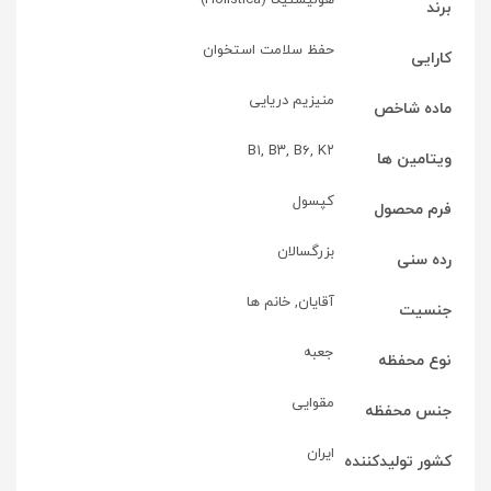
برند
حفظ سلامت استخوان
کارایی
منیزیم دریایی
ماده شاخص
B۱, B۳, B۶, K۲
ویتامین ها
کپسول
فرم محصول
بزرگسالان
رده سنی
آقایان, خانم ها
جنسیت
جعبه
نوع محفظه
مقوایی
جنس محفظه
ایران
کشور تولید‎کننده