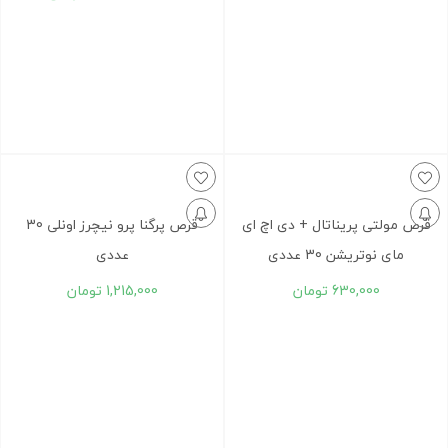
قرص مولتی پريناتال + دی اچ ای
قرص پرگنا پرو نیچرز اونلی 30
مای نوتريشن 30 عددی
عددی
630,000
تومان
1,215,000
تومان