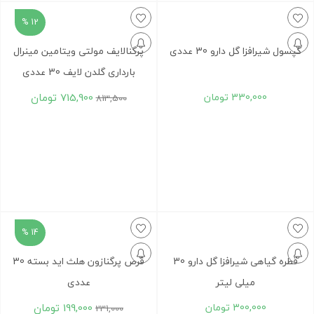
12 %
کپسول شیرافزا گل دارو 30 عددی
پرگنالایف مولتی ویتامین مینرال
بارداری گلدن لایف 30 عددی
330,000
تومان
715,900
تومان
813,500
14 %
قطره گیاهی شیرافزا گل دارو 30
قرص پرگنازون هلث اید بسته 30
میلی‎ لیتر
عددی
300,000
تومان
199,000
تومان
231,000