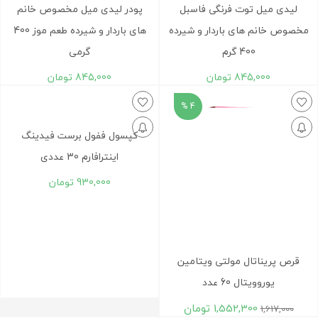
لیدی میل توت فرنگی فاسبل
پودر لیدی میل مخصوص خانم
مخصوص خانم های باردار و شیرده
های باردار و شیرده طعم موز 400
400 گرم
گرمی
845,000
تومان
845,000
تومان
4 %
کپسول ففول برست فیدینگ
اینترافارم 30 عددی
930,000
تومان
قرص پریناتال مولتی ویتامین
یوروویتال 60 عدد
1,552,300
تومان
1,617,000