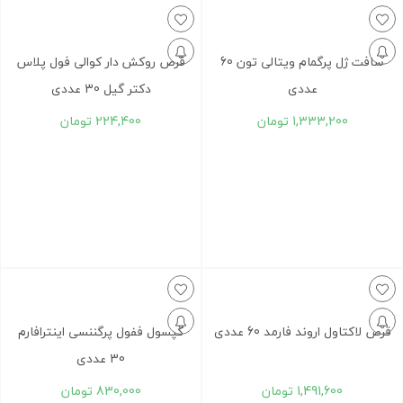
سافت ژل پرگمام ویتالی تون 60
قرص روکش دار کوالی فول پلاس
عددی
دکتر گیل 30 عددی
1,333,200
تومان
224,400
تومان
قرص لاکتاول اروند فارمد 60 عددی
کپسول ففول پرگننسی اینترافارم
30 عددی
1,491,600
تومان
830,000
تومان