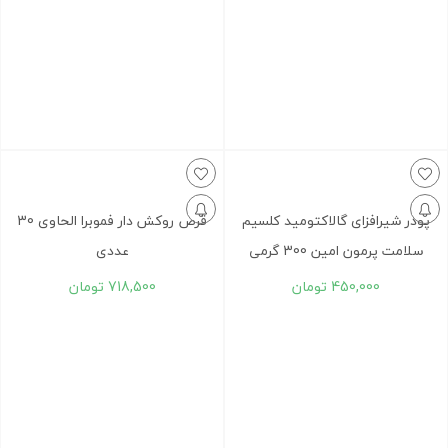
پودر شیرافزای گالاکتومید کلسیم
قرص روکش دار فموبرا الحاوی 30
سلامت پرمون امین 300 گرمی
عددی
450,000
تومان
718,500
تومان