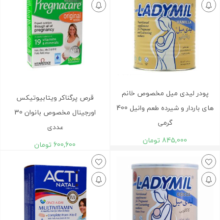
پودر لیدی میل مخصوص خانم
قرص پرگناکر ویتابیوتیکس
های باردار و شیرده طعم وانیل 400
اورجینال مخصوص بانوان 30
گرمی
عددی
845,000
تومان
600,600
تومان