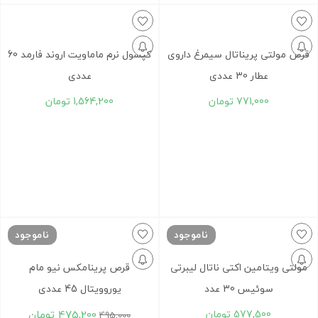
قرص مولتی پریناتال سیمرغ داروی
کپسول نرم ماماویت اروند فارمد 60
عطار 30 عددی
عددی
771,000
تومان
1,564,200
تومان
ناموجود
ناموجود
مولتی ویتامین اکتی ناتال لیبرتی
قرص پرینامکس نیو مام
سوئیس 30 عدد
یوروویتال 45 عددی
577,500
تومان
475,200
تومان
495,000