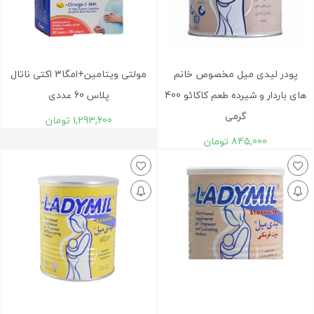
پودر لیدی میل مخصوص خانم
مولتی ویتامین+امگا3 اکتی ناتال
های باردار و شیرده طعم کاکائو 400
پلاس 60 عددی
گرمی
1,293,600
تومان
845,000
تومان