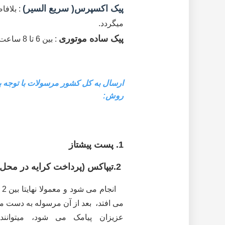
پیک اکسپرس( سریع السیر)
: بلافاص
میگردد.
پیک ساده موتوری
: بین 6 تا 8 ساعت بعد ثبت سفارش ارسال میشود.قبل از ارسال با شما تماس تلفنی گرفته خواهد شد.
ارسال به کل کشور مرسولات با توجه 
روش:
1. پست پیشتاز
2.تیپاکس (پرداخت کرایه در محل تحویل بر عهده مشتری)
می افتد، بعد از آن مرسوله به دست 
عزیزان پیامک می شود، میت