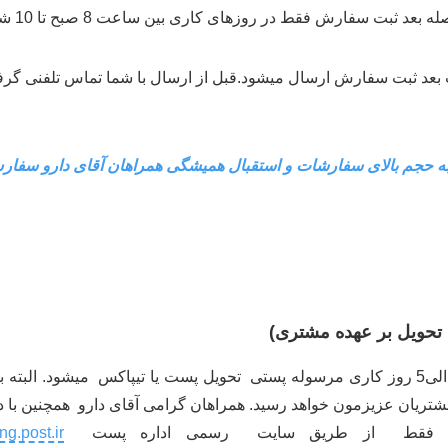
له بعد ثبت سفارش فقط در روزهای کاری بین ساعت 8 صبح تا 10 شب
به حجم بالای سفارشات و استقبال همیشگی همراهان آقای دارو سفارش
انجام می شود و معمولا نهایتا بین 2 الی5 روز کاری مرسوله پستی تحویل پست یا تیپاکس م
مشتریان عزیزمون خواهد رسید. همراهان گرامی آقای دارو همچنین ب
وانند فقط از طریق سایت رسمی اداره پست
ng.post.ir/