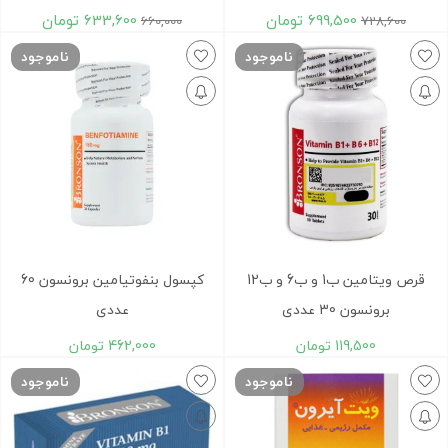
699,500
تومان
633,600
تومان
660,000
728,600
ناموجود
ناموجود
قرص ویتامین ب1 و ب6 و ب12
کپسول بنفوتیامین برونسون 60
برونسون 30 عددی
عددی
119,500
تومان
462,000
تومان
ناموجود
ناموجود