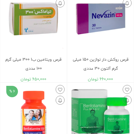
قرص روکش دار نوازین 150 میلی
قرص ویتامین ب1 300 میلی گرم
گرم آلتون 30 عددی
100 عددی
660,000
تومان
650,000
تومان
6 %