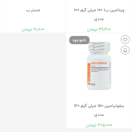
ویتامین ب1 100 میلی گرم 100
مستر ب
عددی
49,400
تومان
21,800
تومان
ناموجود
بنفوتیامین 150 میلی گرم 120
عددی
305,000
تومان