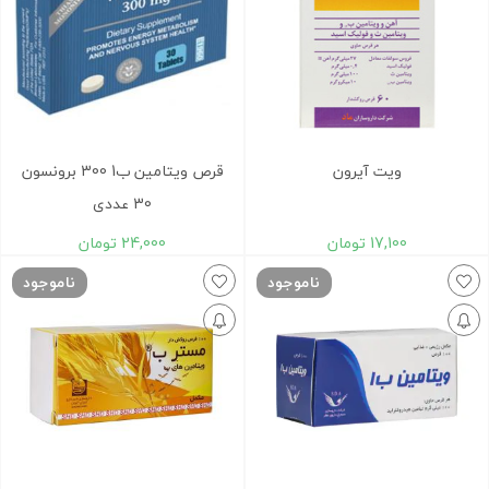
ویت آیرون
قرص ویتامین ب1 300 برونسون
30 عددی
17,100
تومان
24,000
تومان
ناموجود
ناموجود