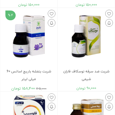
150,000
تومان
150,000
تومان
4 %
شربت ضد سرفه نوسکاف فاران
شربت ‎بنفشه باریج اسانس 60
شیمی
میلی لیتر
90,000
تومان
158,400
تومان
165,000