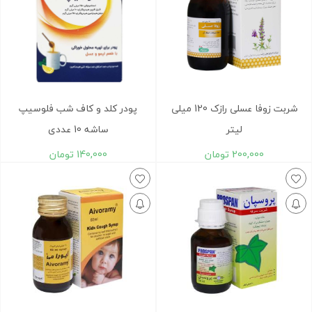
شربت زوفا عسلی رازک 120 میلی
پودر کلد و کاف شب فلوسیپ
لیتر
ساشه 10 عددی
200,000
تومان
140,000
تومان