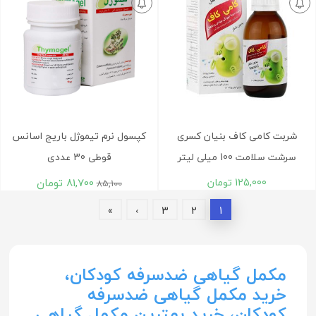
شربت کامی کاف بنیان کسری
کپسول نرم تیموژل باریج اسانس
سرشت سلامت 100 میلی لیتر
قوطی 30 عددی
125,000
تومان
81,700
تومان
85,100
»
›
3
2
1
مکمل گیاهی ضدسرفه کودکان‌،
خرید مکمل گیاهی ضدسرفه
کودکان‌، خرید بهترین مکمل گیاهی