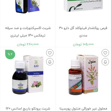
قرص روکش‎دار فیتوکلد گل دارو ۳۰
شربت اکسپکتورانت و ضد سرفه
عددی
تیمکس 140 میلی لیتری
105,000
تومان
280,000
تومان
4 %
محلول غیر خوراکی منتول پورسینا
شربت برونکو باریج اسانس 120