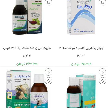
پودر روتارین قائم دارو ساشه 10
شربت برون کلد هلث اید 200 میلی
عددی
لیتری
165,000
تومان
320,000
تومان