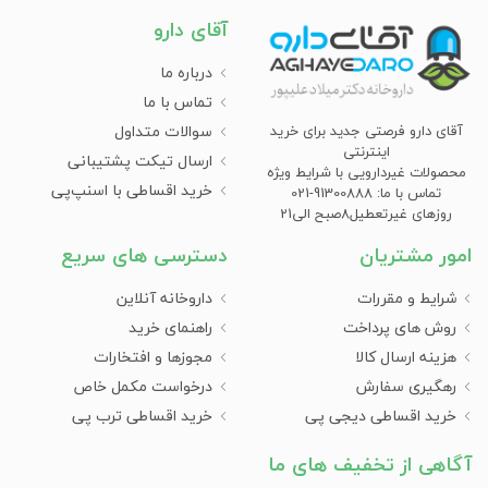
آقای دارو
مکمل گیاهی ضدسرفه کودکان دارای مزایای زیر است:
کاهش سرفه:
درباره ما
ترکیبات گیاهی می‌توانند به کاهش التهاب
مجاری تنفسی و تسکین سرفه کمک کنند.
تماس با ما
بهبود کیفیت خواب:
بسیاری از مکمل‌های گیاهی می‌توانند به
سوالات متداول
آقای دارو فرصتی جدید برای خرید
آرامش و بهبود خواب در هنگام بیماری کمک کنند.
اینترنتی
ارسال تیکت پشتیبانی
تقویت سیستم ایمنی:
برخی از گیاهان موجود در این مکمل‌ها
محصولات غیردارویی با شرایط ویژه
می‌توانند به تقویت سیستم ایمنی کمک کنند.
خرید اقساطی با اسنپ‌پی
تماس با ما: 91300888-021
ترکیبات کاملا طبیعی:
این مکمل‌ها معمولاً از مواد طبیعی تهیه
روزهای غیرتعطیل8صبح الی21
می‌شوند و برای کودکان ایمن‌تر به نظر می‌رسند.
امور مشتریان
دسترسی های سریع
مصرف مکمل گیاهی ضدسرفه کودکان چه
شرایط و مقررات
داروخانه آنلاین
عوارضی دارد؟
روش های پرداخت
راهنمای خرید
هزینه ارسال کالا
مجوزها و افتخارات
مکمل گیاهی ضدسرفه کودکان می‌تواند عوارض زیر را به همراه
رهگیری سفارش
درخواست مکمل خاص
داشته باشد:
خرید اقساطی دیجی پی
خرید اقساطی ترب پی
تداخل دارویی:
این مکمل‌ها ممکن است با سایر داروها تداخل
داشته باشند.
آگاهی از تخفیف های ما
دقت در دوز مصرف:
مصرف بیش از حد می‌تواند عوارض جانبی