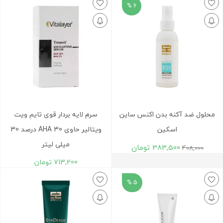
6 %
محلول ضد آکنه بدن اکنس ساین
سرم لایه بردار قوی تایم ویت
اسکین
ویتالیر حاوی AHA 30 درصد 30
میلی لیتر
383,500
تومان
408,000
713,200
تومان
5 %