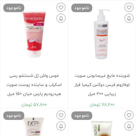
ناموجود
ناموجود
شوینده مایع غیرصابونی صورت
موس واش ژل شستشو رسی
لوفازوم فیس دوکس کیمیا فراز
اسکراب و ساینده پوست صورت
زیبایی 200 میل
هیدرودرم پارس حیان 150 میل
118,200
تومان
57,800
تومان
ناموجود
ناموجود