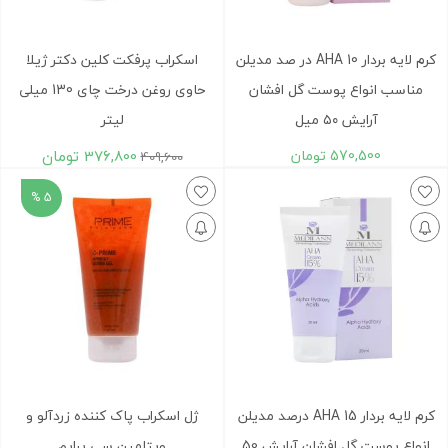
کرم لایه بردار AHA 10 در صد مدیلن
اسکراب پرفکت کلین دکتر ژیلا
مناسب انواع پوست گل افشان
حاوی روغن درخت چای 130 میلی
آرایش ۵۰ میل
لیتر
570,500
تومان
376,800
تومان
409,600
5 %
کرم لایه بردار AHA 15 درصد مدیلن
ژل اسکراب پاک کننده زردآلو و
انواع پوست گل افشان آرایش 50
ویتامین سی پرایم