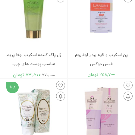
پن اسکراب و لایه بردار لوفازوم
ژل پاک کننده اسکراب لوفا پریم
فیس دوکس
مناسب پوست های چرب
258,700
تومان
731,500
تومان
770,000
8 %