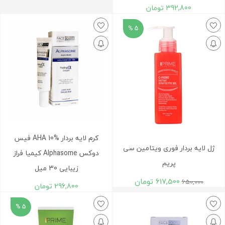
392,800
تومان
5 %
کرم لایه بردار AHA 10% فیس
ژل لایه بردار فوری ویتامین سی
دوکس Alphasome کیمیا فراز
پریم
زیبایی 30 میل
617,500
تومان
650,000
296,800
تومان
5 %