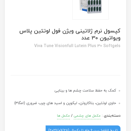
کپسول نرم ژلاتینی ویژن فول لوتئین پلاس
ویواتیون 30 عدد
Viva Tune Visionfull Lutein Plus 30 Softgels
کمک به حفظ سلامت چشم ها و بینایی
حاوی لوتئین، بتاکاروتن، لیکوپن و اسید های چرب ضروری (امگا3)
دسته‌بندی
:
/
مکمل های چشمی
مکمل ها
تاریخ انقضا: بین 6 ماه تا یکسال (2026/07/28)