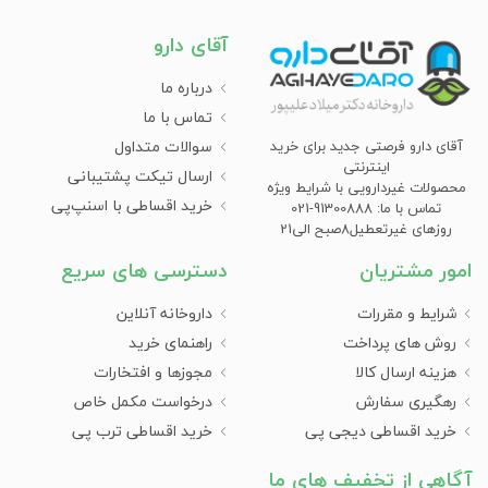
آقای دارو
درباره ما
تماس با ما
سوالات متداول
آقای دارو فرصتی جدید برای خرید
اینترنتی
ارسال تیکت پشتیبانی
محصولات غیردارویی با شرایط ویژه
خرید اقساطی با اسنپ‌پی
تماس با ما: 91300888-021
روزهای غیرتعطیل8صبح الی21
امور مشتریان
دسترسی های سریع
شرایط و مقررات
داروخانه آنلاین
روش های پرداخت
راهنمای خرید
هزینه ارسال کالا
مجوزها و افتخارات
رهگیری سفارش
درخواست مکمل خاص
خرید اقساطی دیجی پی
خرید اقساطی ترب پی
آگاهی از تخفیف های ما