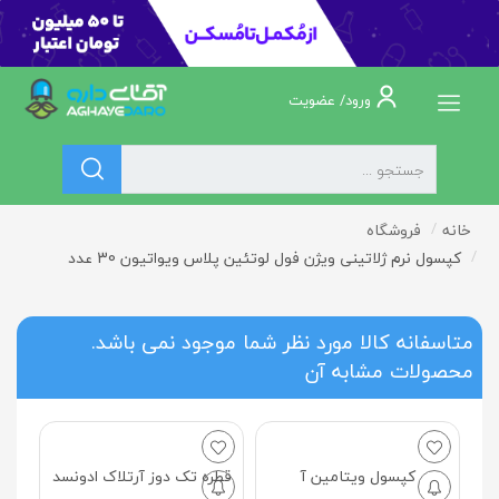
ورود/ عضویت
خانه
فروشگاه
کپسول نرم ژلاتینی ویژن فول لوتئین پلاس ویواتیون 30 عدد
متاسفانه کالا مورد نظر شما موجود نمی باشد.
محصولات مشابه آن
کپسول ویتامین آ
قطره تک دوز آرتلاک ادونسد