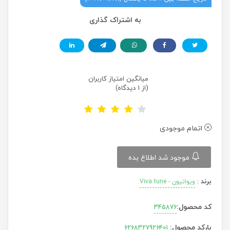
به اشتراک گذاری
میانگین امتیاز کاربران
(از 1 دیدگاه)
اتمام موجودی
موجود شد اطلاع بده
برند
:
ویواتیون - Viva tune
کد محصول:
345876
بارکد محصول:
6268327926401