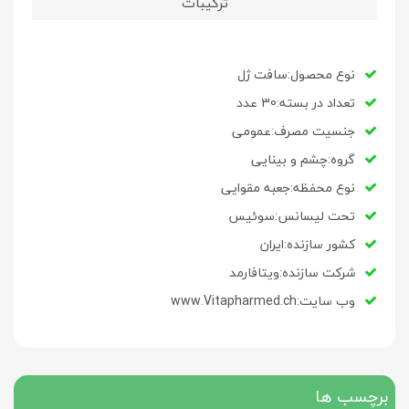
ترکیبات
نوع محصول:سافت ژل
تعداد در بسته:30 عدد
جنسیت مصرف:عمومی
گروه:چشم و بینایی
نوع محفظه:جعبه مقوایی
تحت لیسانس:سوئیس
کشور سازنده:ایران
شرکت سازنده:ویتافارمد
وب سایت:www.Vitapharmed.ch
برچسب ها