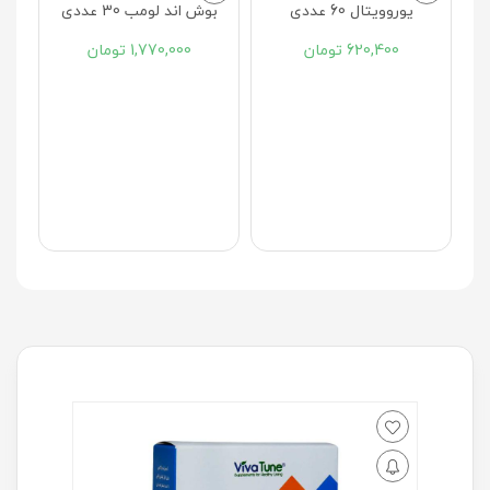
یوروویتال 60 عددی
بوش اند لومب 30 عددی
620,400
تومان
1,770,000
تومان
گ