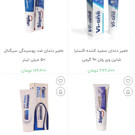
خمیر دندان سفید کننده اکسترا
خمیر دندان ضد پوسیدگی سیگنال
شاین وی وان 90 گرمی
50 میلی لیتر
272,800
تومان
106,200
تومان