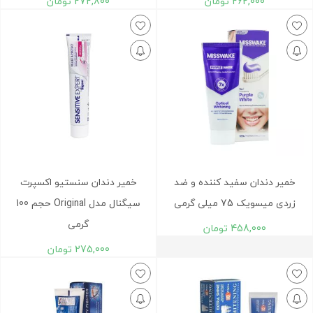
262,000
تومان
272,800
تومان
خمیر دندان سفید کننده و ضد
خمیر دندان سنستیو اکسپرت
زردی میسویک 75 میلی گرمی
سیگنال مدل Original حجم 100
گرمی
458,000
تومان
275,000
تومان