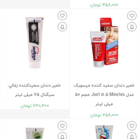
458,000
تومان
خمیر دندان سفید کننده میسویک
خمير دندان سفيدکننده زغالي
مدل Just in 5 Minutes حجم 50
سیگنال 75 ميلی لیتر
میلی لیتر
230,300
تومان
258,000
تومان