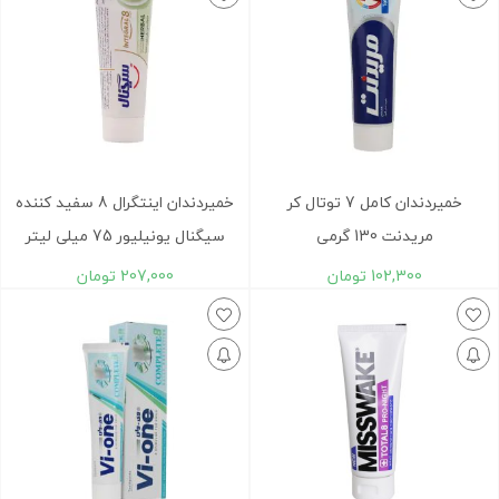
خميردندان کامل 7 توتال کر
خمیردندان اینتگرال 8 سفید کننده
مریدنت 130 گرمی
سیگنال یونیلیور 75 میلی لیتر
102,300
تومان
207,000
تومان