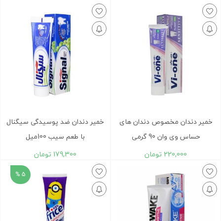
خمیر دندان مخصوص دندان های
خمیر دندان ضد‌ پوسیدگی سیگنال
حساس وی وان 90 گرمی
با طعم سیب 100میل
220,000
تومان
179,300
تومان
5 %