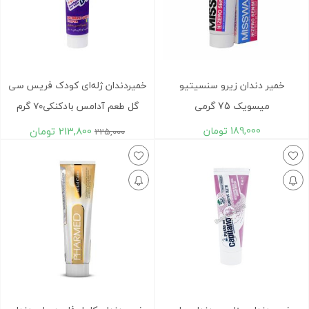
خمیر دندان زیرو سنسیتیو
خمیردندان ژله‌ای کودک فریس سی
میسویک 75 گرمی
گل طعم آدامس بادکنکی۷۰ گرم
189,000
تومان
213,800
تومان
225,000