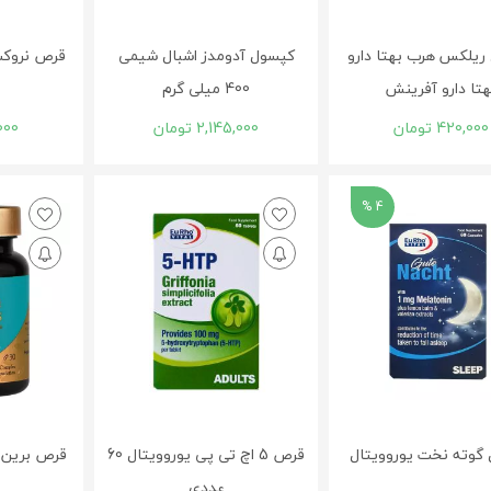
ریلکس هرب بهتا دارو
کپسول آدومدز اشبال شیمی
قرص نروکسین د
هتا دارو آفرینش
400 میلی گرم
420,000
تومان
2,145,000
تومان
000
4 %
گوته نخت یوروویتال
قرص 5 اچ تی پی یوروویتال 60
قرص برین ل
عددی
0