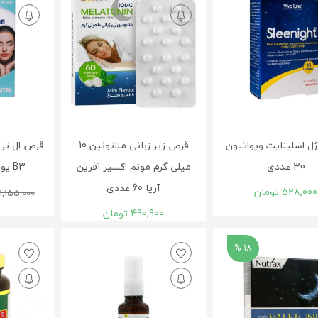
ل اسلینایت ویواتیون
قرص زیر زبانی ملاتونین 10
30 عددی
میلی گرم مونم اکسیر آفرین
B3 یوروویتال 60 عدد
آریا 60 عددی
528,000
تومان
1,155,000
490,900
تومان
18 %