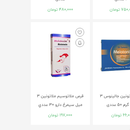
750,
تومان
480,000
تومان
قرص ملاتونین جالینوس 3
قرص ملاتوسيم ملاتونين 3
50 عددی
ميل سيمرغ دارو 30 عددي
66,0
تومان
197,000
تومان