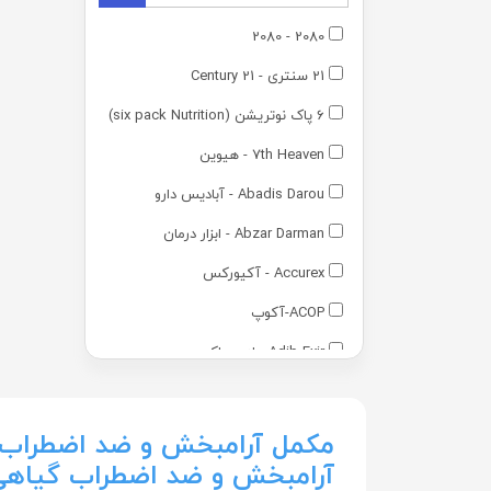
2080 - 2080
21 سنتری - 21 Century
6 پاک نوتریشن (six pack Nutrition)
7th Heaven - هیوین
Abadis Darou - آبادیس دارو
Abzar Darman - ابزار درمان
Accurex - آکیورکس
ACOP-آکوپ
Adib Exir - ادیب اکسیر
Adra - آدرا
Advantage - ادونتج
مکمل آرامبخش و ضد اضطراب 
آرامبخش و ضد اضطراب گیاه
Advay - ادوای