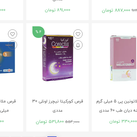
887,000
تومان
891,000
تومان
000
92
4 %
قرص ملاتونین پی 5 میلی گرم
قرص کورکیتا نیچرز اونلی 30
دیان طب 60 عددی
عددی
میلی گرم 
330,000
تومان
531,800
تومان
00
554,000