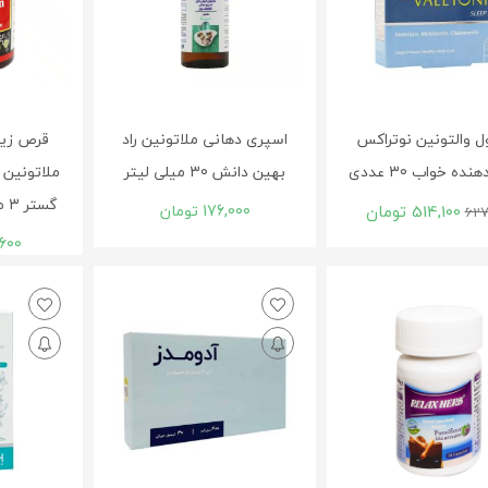
 والتونین نوتراکس
اسپری دهانی ملاتونین راد
قرص زیر 
ده خواب 30 عددی
بهین دانش 30 میلی لیتر
ملاتونین ن
گستر 3 میلی گرم 60 عددی
514,100
تومان
176,000
تومان
627
600