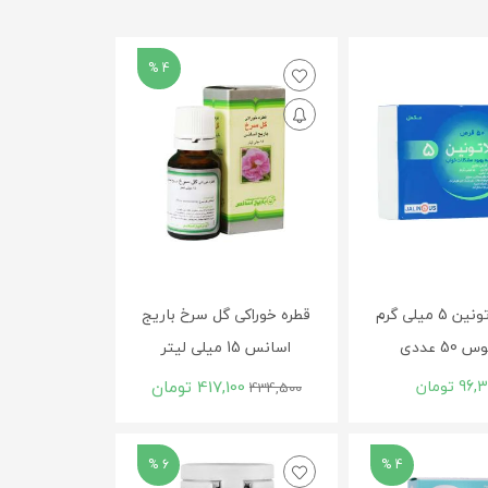
4 %
قرص ملاتونین 5 میلی گرم
قطره خوراکی گل سرخ باریج
50 عددی
اسانس 15 میلی ‎لیتر
96,
تومان
417,100
تومان
434,500
6 %
4 %