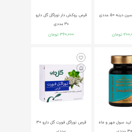
ینه 50 عددی
قرص روکش ‎دار نوراگل گل دارو
۳۰ عددی
200,
تومان
360,000
تومان
ید سول مهر و ماه
قرص نوراگل فورت گل دارو 30
3 عددی
عددی