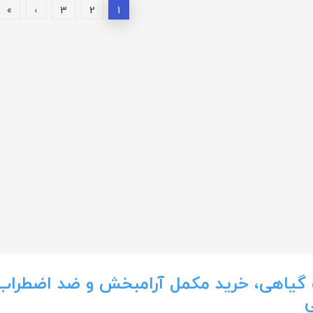
»
›
3
2
1
گیاهی، خرید مکمل آرامبخش و ضد اضطراب 
ی