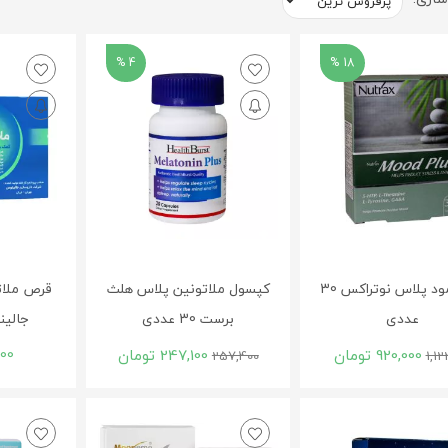
4 %
18 %
قرص مود پلاس نوتراکس 30
کپسول ملاتونین پلاس هلث
عددی
برست 30 عددی
جالینوس 
920,000
تومان
247,100
تومان
300
257,400
1,12