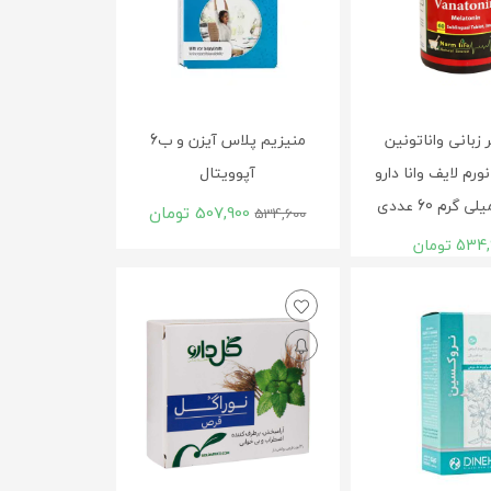
زبانی واناتونین
منیزیم پلاس آیزن و ب6
ورم لایف وانا دارو
آپوویتال
507,900
تومان
534,600
534,
تومان