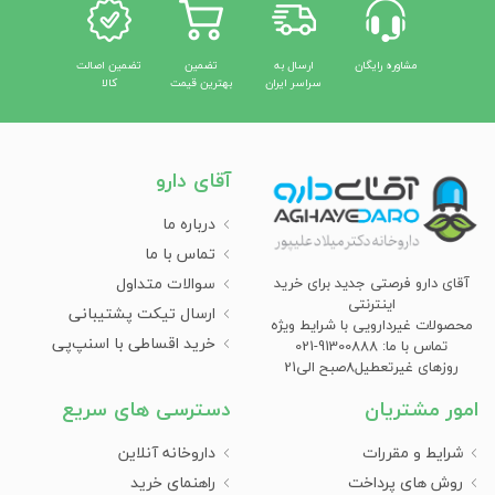
مشاوره رایگان
ارسال به
تضمین
تضمین اصالت
سراسر ایران
بهترین قیمت
کالا
آقای دارو
درباره ما
تماس با ما
سوالات متداول
آقای دارو فرصتی جدید برای خرید
اینترنتی
ارسال تیکت پشتیبانی
محصولات غیردارویی با شرایط ویژه
خرید اقساطی با اسنپ‌پی
تماس با ما: 91300888-021
روزهای غیرتعطیل8صبح الی21
امور مشتریان
دسترسی های سریع
شرایط و مقررات
داروخانه آنلاین
روش های پرداخت
راهنمای خرید