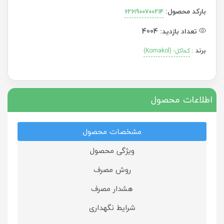
بارکد محصول:
6261900700214
تعداد بازدید:
4004
برند
:
کماکل- (Komakol)
اطلاعات محصول
مشخصات محصول
ویژگی محصول
روش مصرف
هشدار مصرف
شرایط نگهداری