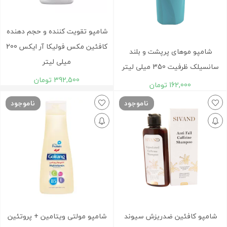
شامپو تقویت کننده و حجم دهنده
کافئین مکس فولیکا آر ایکس 200
شامپو موهای پرپشت و بلند
میلی لیتر
سانسیلک ظرفیت 350 میلی لیتر
392,500
تومان
162,000
تومان
ناموجود
ناموجود
شامپو کافئين ضدريزش سيوند
شامپو مولتی ویتامین + پروتئین