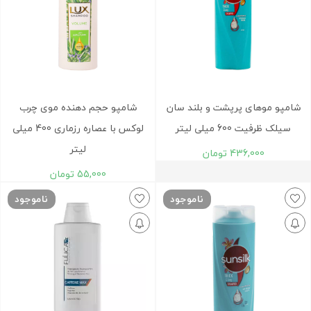
شامپو موهای پرپشت و بلند سان
شامپو حجم دهنده موی چرب
سیلک ظرفیت 600 میلی لیتر
لوکس با عصاره رزماری 400 میلی
لیتر
436,000
تومان
55,000
تومان
ناموجود
ناموجود