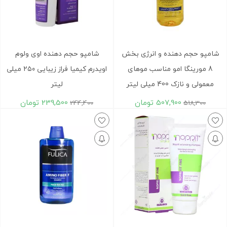
شامپو حجم دهنده و انرژی بخش
شامپو حجم دهنده اوی ولوم
8 مورینگا امو مناسب موهای
اویدرم کیمیا فراز زیبایی ۲۵۰ میلی
معمولی و نازک 400 میلی لیتر
لیتر
507,900
تومان
239,500
تومان
244,400
518,300