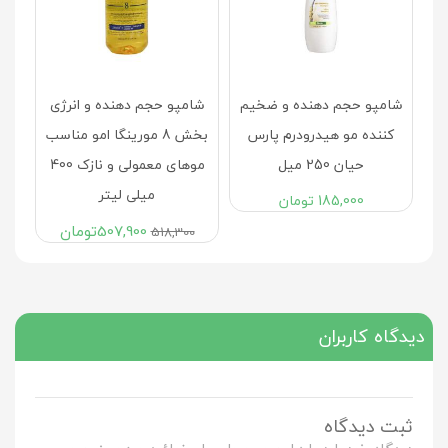
شامپو حجم دهنده و ضخیم
شامپو حجم دهنده و انرژی
کننده مو هیدرودرم پارس
بخش 8 مورینگا امو مناسب
حیان 250 میل
موهای معمولی و نازک 400
میلی لیتر
185,000
تومان
507,900
تومان
518,300
دیدگاه کاربران
ثبت دیدگاه