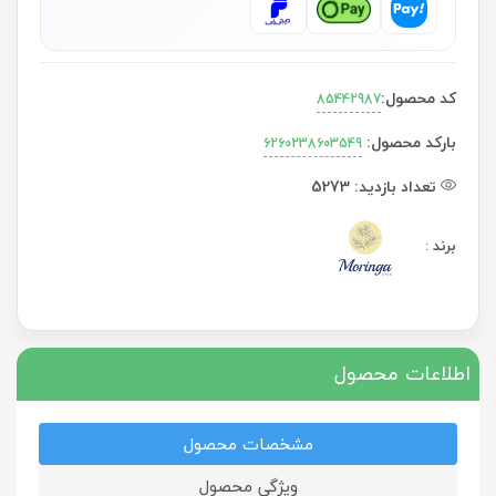
کد محصول:
85442987
بارکد محصول:
6260238603549
تعداد بازدید:
5273
برند
:
اطلاعات محصول
مشخصات محصول
ویژگی محصول