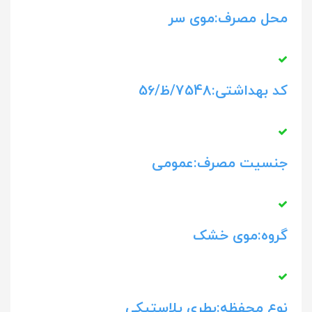
محل مصرف:موی سر
کد بهداشتی:7548/ظ/56
جنسیت مصرف:عمومی
گروه:موی خشک
نوع محفظه:بطری پلاستیکی