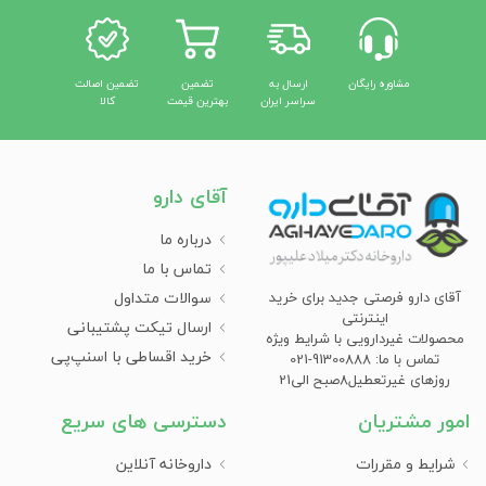
مشاوره رایگان
ارسال به
تضمین
تضمین اصالت
سراسر ایران
بهترین قیمت
کالا
آقای دارو
درباره ما
تماس با ما
سوالات متداول
آقای دارو فرصتی جدید برای خرید
اینترنتی
ارسال تیکت پشتیبانی
محصولات غیردارویی با شرایط ویژه
خرید اقساطی با اسنپ‌پی
تماس با ما: 91300888-021
روزهای غیرتعطیل8صبح الی21
امور مشتریان
دسترسی های سریع
شرایط و مقررات
داروخانه آنلاین