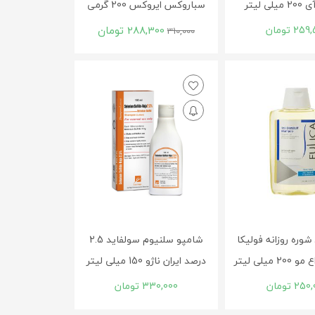
 لیتر
سباروکس ایروکس 200 گرمی
259,
تومان
288,300
تومان
310,000
وره روزانه فولیکا
شامپو سلنیوم سولفاید 2.5
میلی لیتر
درصد ایران ناژو 150 میلی لیتر
250,
تومان
330,000
تومان