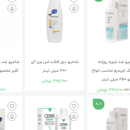
و ضد شوره روزانه
شامپو دبل افکت اس وی آی
شامپو ضد ش
ک اویدرم مناسب انواع
200 میلی لیتر
 میلی لیتر
465,900
تومان
431,200
تومان
000
440
2 %