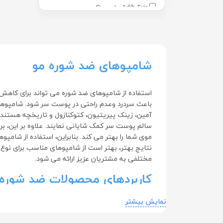
Adib Exir - ادیب اکسیر
Adra - آدرا
Advantage - ادونتج
شامپوهای ضد شوره مو
Advay - ادوای
Alamo - آالامو
استفاده از شامپوهای ضد شوره می تواند برای کاهش 
Arezi - آرضی
باعث سردرد وعدم راحتی در پوست سر شود. شامپوهای
Arian Gostar - آرین گستر
سالم پوست سر کمک شایانی نمایند. علاوه بر این، ب
Arian Salamat Sina - آرین سلامت
موی شما را بهتر می کند. بنابراین، استفاده از شام
سینا
نتایج بهتر، بهتر است از شامپوهای مناسب برای نوع
مختلفی به مشتریان عزیز ارائه می شود.
Arshia - عرشیا
کاربردهای محصولات ضد شوره 
Aryan Sana - آریان سنا
Astronex - استرانکس
نمایش بیشتر
محصولات ضد شوره مو، به دلیل داشتن خواص ضد التهاب
Australian By Nature - استرالین بای