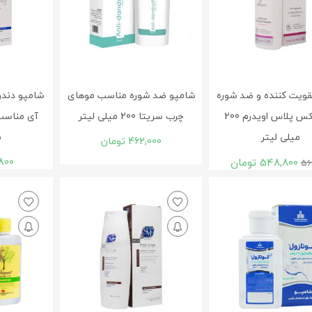
قویت کننده و ضد شوره
شامپو ضد شوره مناسب موهای
شامپو دند
پالمینکس پلاس اویدرم 200
چرب سریتا 200 میلی لیتر
میلی لیتر
م
462,000
تومان
548,800
تومان
800
56