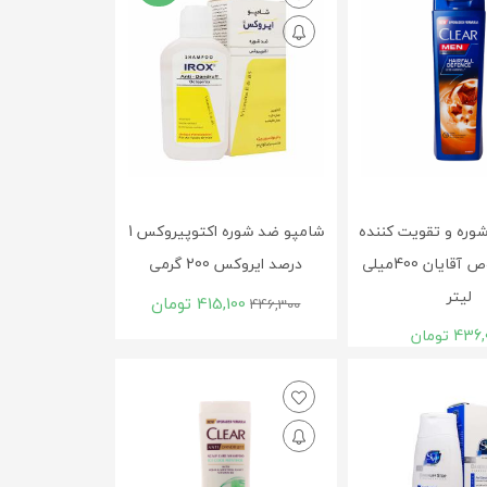
وره و تقویت کننده
شامپو ضد شوره اکتوپیروکس 1
کلیر مخصوص آقایان 400میلی
درصد ایروکس 200 گرمی
لیتر
415,100
تومان
446,300
436,
تومان