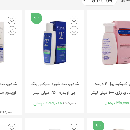
2 %
شامپو کتوکونازول 2 درصد
شامپو ضد شوره سیکلوزینک
شامپو ضد
ازی 100 میلی لیتر
جی اویدرم 250 میلی لیتر
م
310,000
تومان
455,700
تومان
465,000
398,000
2 %