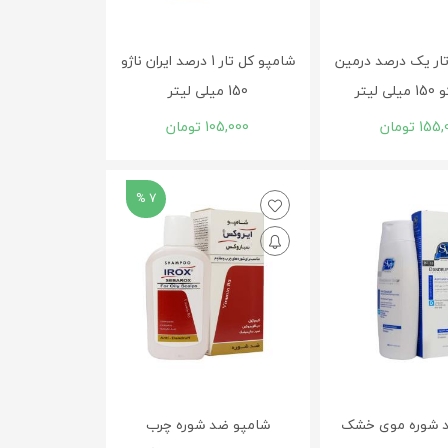
ار یک درصد درمین
شامپو کل تار 1 درصد ایران ناژو
 لیتر
150 میلی لیتر
155,
تومان
105,000
تومان
7 %
 شوره موی خشک
شامپو ضد شوره چرب