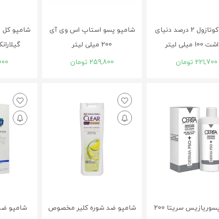
شامپو کوتازول 2 درصد دنیای
شامپو پسو استاپ اس وی آی
شامپو کل ت
10 میلی لیتر
200 میلی لیتر
گیلارانکو 150 میلی
221,700
تومان
259,800
تومان
000
شامپو پسوریازیس سریتا 200
شامپو ضد شوره کلیر مخصوص
شامپو ضد