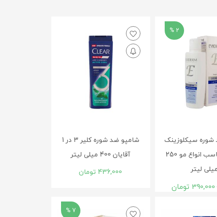
2 %
 شوره سیکلوزینک
شامپو ضد شوره کلیر 3 در 1
اویدرم مناسب انواع مو 250
آقایان 400 میلی لیتر
یلی لیتر
436,000
تومان
390,000
تومان
7 %