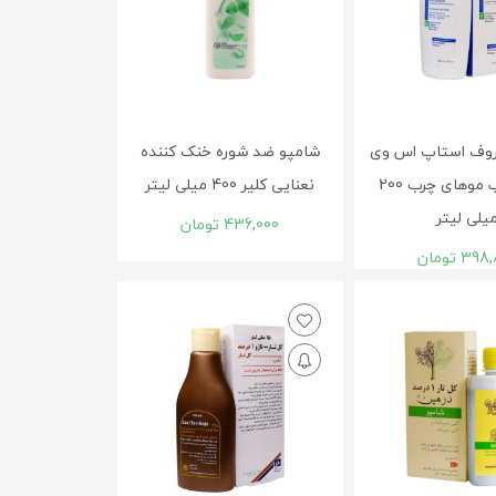
روف استاپ اس وی
شامپو ضد شوره خنک کننده
آی مناسب موهای چرب 200
نعنایی کلیر 400 میلی لیتر
یلی لیتر
436,000
تومان
398,
تومان