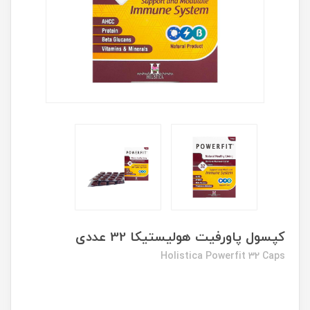
کپسول پاورفیت هولیستیکا 32 عددی
Holistica Powerfit 32 Caps