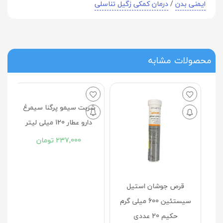
ایمنی بدن
/
درمان کمکی زگیل تناسلی
محصولات مشابه
کپ
قرص جوشان استيل
شربت سیمو پرگنا سیمرغ
 تخمیر100
سيستئين 600 میلی گرم
دارو عطار 120 میلی لیتر
حکیم 20 عددی
237,000
تومان