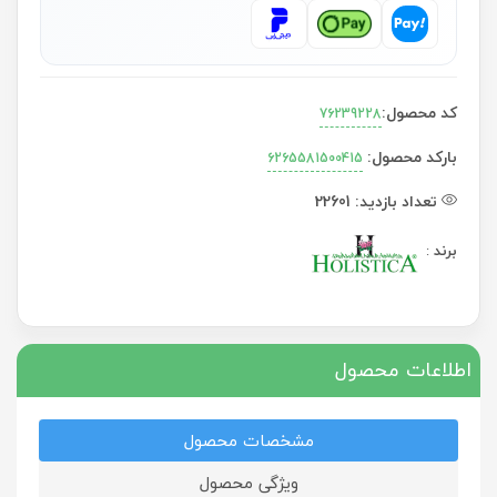
کد محصول:
76239228
بارکد محصول:
6265581500415
تعداد بازدید:
22601
برند
:
اطلاعات محصول
مشخصات محصول
ویژگی محصول