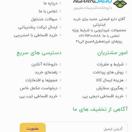
درباره ما
تماس با ما
سوالات متداول
آقای دارو فرصتی جدید برای خرید
اینترنتی
ارسال تیکت پشتیبانی
محصولات غیردارویی با شرایط ویژه
خرید اقساطی با اسنپ‌پی
تماس با ما: 91300888-021
روزهای غیرتعطیل8صبح الی21
امور مشتریان
دسترسی های سریع
شرایط و مقررات
داروخانه آنلاین
روش های پرداخت
راهنمای خرید
هزینه ارسال کالا
مجوزها و افتخارات
رهگیری سفارش
درخواست مکمل خاص
خرید اقساطی دیجی پی
خرید اقساطی ترب پی
آگاهی از تخفیف های ما
عضویت