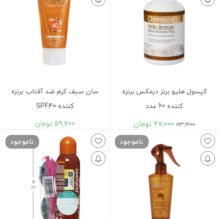
کپسول هلیو برنز درمکس برنزه
سان سیف کرم ضد آفتاب برنزه
کننده 60 عدد
کننده SPF40
67,000
تومان
59,700
تومان
83,700
ناموجود
ناموجود