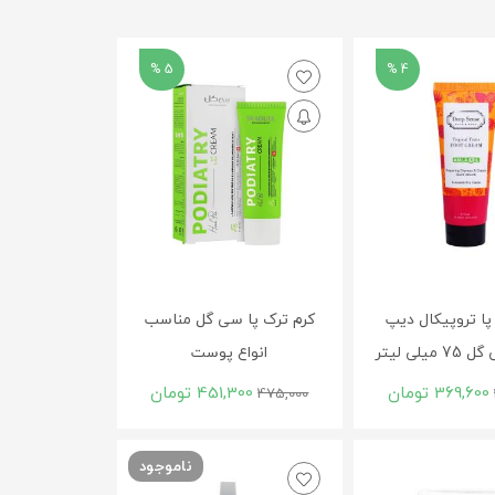
5 %
4 %
پا تروپیکال دیپ
کرم ترک پا سی‌ گل مناسب
لی لیتر
انواع پوست
369,600
تومان
451,300
تومان
475,000
ناموجود