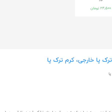
24,500
تومان
رک پا خارجی، کرم ترک پا
پا