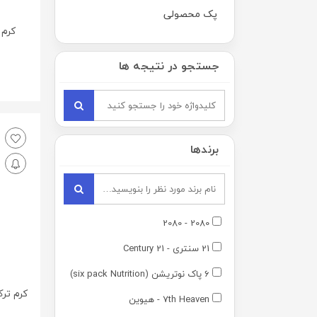
پک محصولی
کرم 
جستجو در نتیجه ها
برندها
2080 - 2080
21 سنتری - 21 Century
6 پاک نوتریشن (six pack Nutrition)
کرم ترک
7th Heaven - هیوین