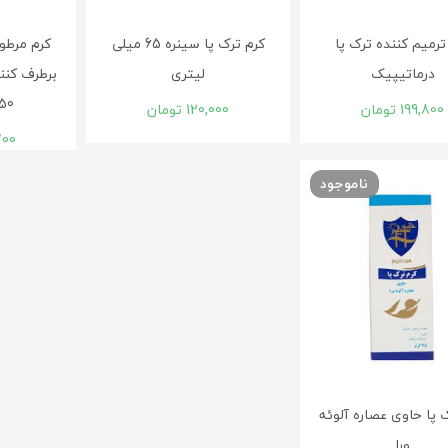
ترمیم کننده ترک پا
کرم ترک پا سینره 65 میلی
کرم مرطوب
درماتیپیک
لیتری
برطرف کنن
150 میلی ل
199,800
تومان
120,000
تومان
700
ناموجود
 پا حاوی عصاره آلوئه
ورا