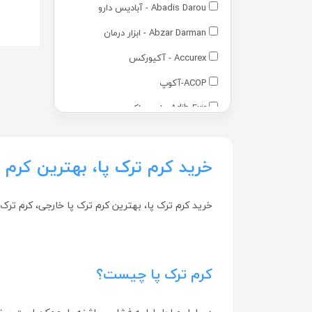
Abadis Darou - آبادیس دارو
Abzar Darman - ابزار درمان
Accurex - آکیورکس
ACOP-آکوپ
Adib Exir - ادیب اکسیر
Adra - آدرا
Advantage - ادونتج
خرید کرم ترک پا، بهترین کرم ت
Advay - ادوای
خرید کرم ترک پا، بهترین کرم ترک پا خارجی، کرم ترک 
Alamo - آالامو
Arezi - آرضی
Arian Gostar - آرین گستر
کرم ترک پا چیست؟
Arian Salamat Sina - آرین سلامت
سینا