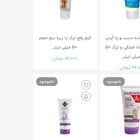
نده دست و پا آردن
کرم رفع ترک پا زيبا درم حجم
برطرف کننده خشکی و ترک 50
50 ميلی لیتر
یلی لیتر
112,000
تومان
97,
تومان
ناموجود
ناموجود