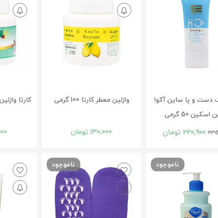
 دست و پا ساین آکوا
وازلین معطر کارتا 100 گرمی
کارتا وازلين قو
اسکین 50 گرمی
220,900
تومان
130,000
تومان
000
235
ناموجود
ناموجود