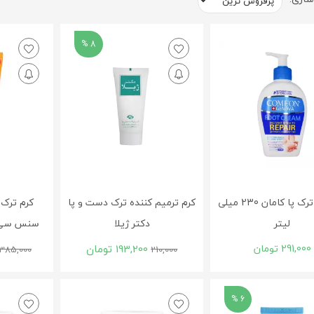
8 %
کرم ضد ترک پا کامان 230 میلی
کرم ترمیم کننده ترک دست و پا
کرم ترک 
لیتر
دکتر ژیلا
سنس سی گل 75 می
291,000
تومان
193,200
تومان
385,000
210,000
6 %