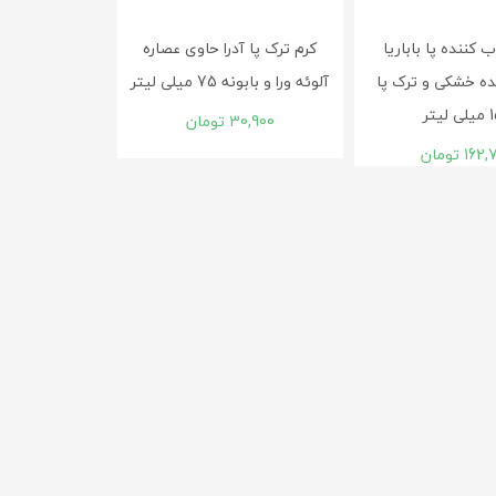
 کننده پا باباریا
کرم ترک پا آدرا حاوی عصاره
ده خشکی و ترک پا
آلوئه ورا و بابونه 75 میلی لیتر
یتر
30,900
تومان
162,
تومان