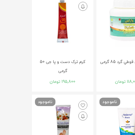
طي گرد 85 گرمی
کرم ترک دست و پا جی 50
گرمی
118,
تومان
195,800
تومان
ناموجود
ناموجود