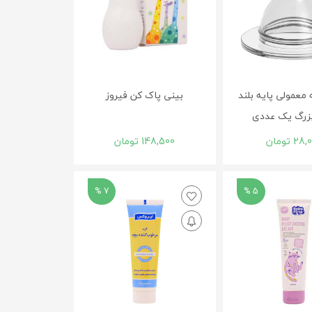
عمولی پایه بلند
بینی پاک کن فیروز
بزرگ یک عددی
28,
تومان
148,500
تومان
7 %
5 %