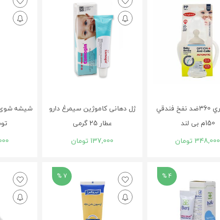
شيرخوري 360ضد نفخ فندقي
ژل دهانی کاموژین سیمرغ دارو
شیشه شوی ب
150م بی لند
عطار 25 گرمی
توس
348,00
تومان
137,000
تومان
000
7 %
4 %