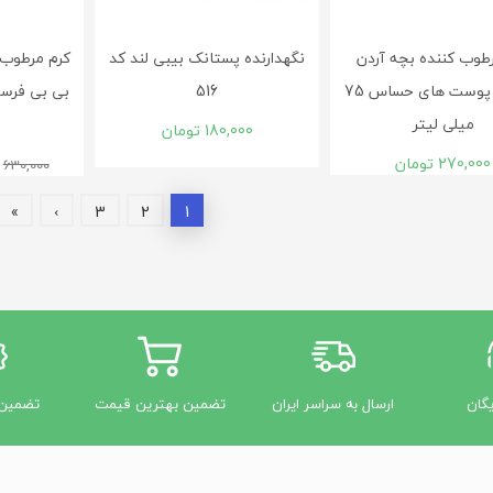
طوب کننده بچه آردن
نگهدارنده پستانک بیبی لند کد
کرم مرطوب 
مناسب پوست های حساس 75
516
میلی لیتر
180,000
تومان
270,000
تومان
630,000
»
›
3
2
1
یگان
ارسال به سراسر ایران
تضمین بهترین قیمت
تضمین 