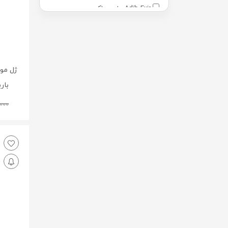
Adib Exir - ادیب اکسیر
Adra - آدرا
Advantage - ادونتج
Advay - ادوای
ژل مو
Alamo - آالامو
باری
Arezi - آرضی
000
Arian Gostar - آرین گستر
Arian Salamat Sina - آرین سلامت
سینا
Arshia - عرشیا
Aryan Sana - آریان سنا
Astronex - استرانکس
Australian By Nature - استرالین بای