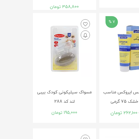
358,800
تومان
7 %
کس ایروکس مناسب
مسواک سیلیکونی کودک بیبی
75 گرمی
لند کد 288
262,100
تومان
195,000
تومان