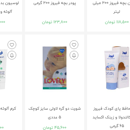
لوسیون بچه فیروز 200 میلی
پودر بچه فیروز 200 گرمی
لوسیون بدن
لیتر
آلوئه ورا ۲۵۰ میلی 
118,500
تومان
123,800
تومان
000
افظ پای کودک فیروز
شورت دو گره لاولی سایز کوچک
کرم آلوئه ورا 
لندولا و زینک اکساید
5 عددی
65 گرمی
45,600
تومان
900