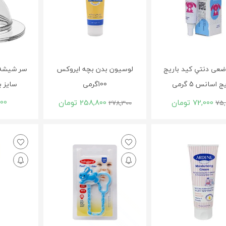
ضعی دنتي كيد باريج
لوسیون بدن بچه ایروکس
سر شیشه م
ج اسانس 5 گرمی
100گرمی
سایز 
72,000
تومان
258,800
تومان
000
278,300
75,