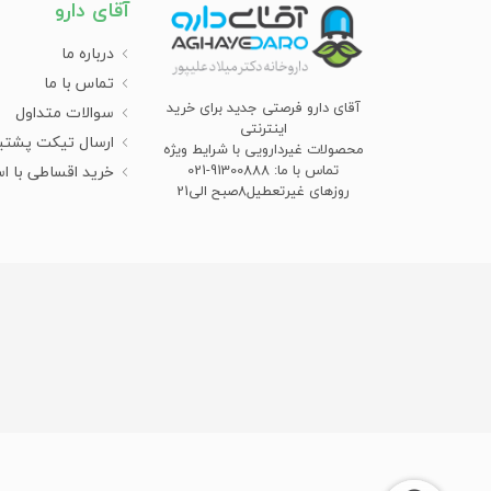
آقای دارو
Bioriginal - بایورجینال
درباره ما
Blephamed - بلفامد
تماس با ما
Body Respect - بادی رسپکت
آقای دارو فرصتی جدید برای خرید
سوالات متداول
اینترنتی
ارسال تیکت پشتی
Bonyan Kasra Seresht Salamat -
محصولات غیردارویی با شرایط ویژه
بنیان کسری سرشت سلامت
تماس با ما: 91300888-021
خرید اقساطی با ا
روزهای غیرتعطیل8صبح الی21
Booali Daroo - بوعلی دارو
Captosider - کپتوسیدر
Carusos Natural Health - کاروسوس
نچرال هلث
Centrovit - سنتروویت
Chemtech Laboratories - کمتک
لابراتوریز
Citoderm - سیتودرم
Collagenax - کلاژناکس