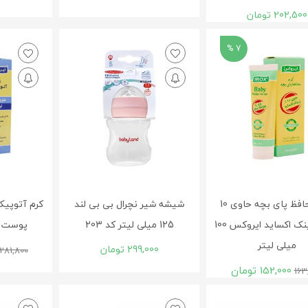
202,500
تومان
7 %
کرم محافظ پای بچه حاوی 10
شیشه شیر نچرال بی بی لند
کرم آتوپی
درصد زینک اکساید ایروکس 100
125 میلی لیتر کد 203
پوست خشک 
میلی لیتر
299,000
تومان
281,800
152,000
تومان
163