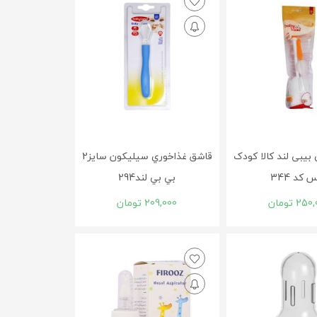
یبی لند کالا کودک
قاشق غذاخوري سيليکون سايز2
 کد 344
بي بي لند294
250,
تومان
209,000
تومان