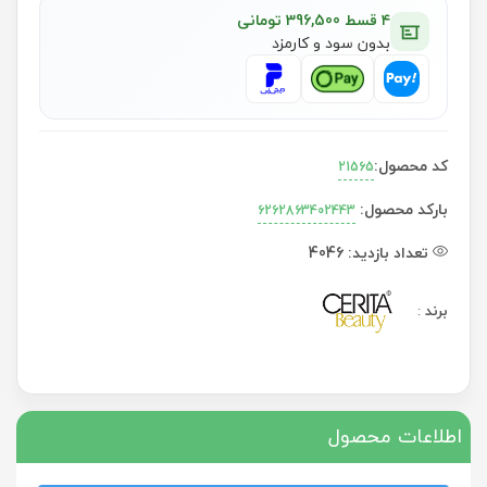
۴ قسط 396,500 تومانی
بدون سود و کارمزد
کد محصول:
21565
بارکد محصول:
6262863402443
تعداد بازدید:
4046
برند
:
اطلاعات محصول