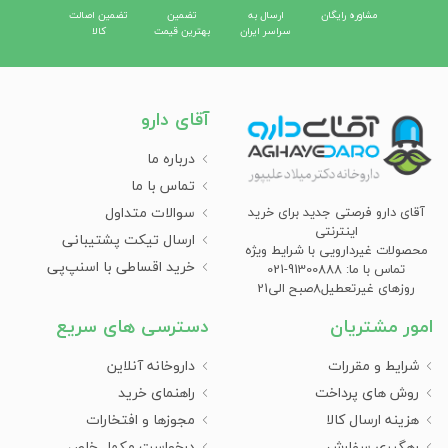
مشاوره رایگان
ارسال به
تضمین
تضمین اصالت
سراسر ایران
بهترین قیمت
کالا
آقای دارو
درباره ما
تماس با ما
سوالات متداول
آقای دارو فرصتی جدید برای خرید
اینترنتی
ارسال تیکت پشتیبانی
محصولات غیردارویی با شرایط ویژه
خرید اقساطی با اسنپ‌پی
تماس با ما: 91300888-021
روزهای غیرتعطیل8صبح الی21
امور مشتریان
دسترسی های سریع
شرایط و مقررات
داروخانه آنلاین
روش های پرداخت
راهنمای خرید
هزینه ارسال کالا
مجوزها و افتخارات
رهگیری سفارش
درخواست مکمل خاص