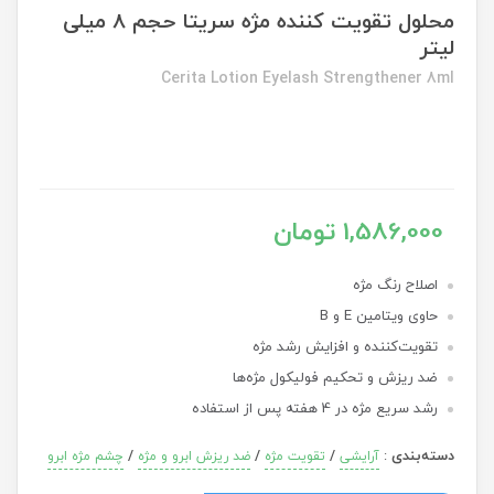
محلول تقويت کننده مژه سريتا حجم 8 ميلی
لیتر
Cerita Lotion Eyelash Strengthener 8ml
1,586,000 تومان
اصلاح رنگ مژه
حاوی ویتامین E و B
تقویت‌کننده و افزایش رشد مژه
ضد ریزش و تحکیم فولیکول مژه‌ها
رشد سریع مژه در 4 هفته پس از استفاده
دسته‌بندی
:
/
/
/
آرایشی
تقویت مژه
ضد ریزش ابرو و مژه
چشم مژه ابرو