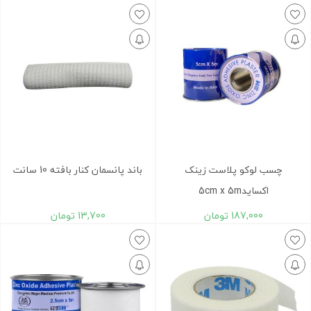
چسب لوکو پلاست زینک
باند پانسمان کنار بافته 10 سانت
اکساید5cm x 5m
187,000
تومان
13,700
تومان