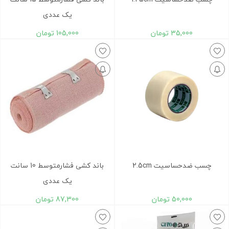
یک عددی
35,000
تومان
105,000
تومان
چسب ضدحساسیت 2.5cm
باند کشی فشارمتوسط 10 سانت
یک عددی
50,000
تومان
87,300
تومان