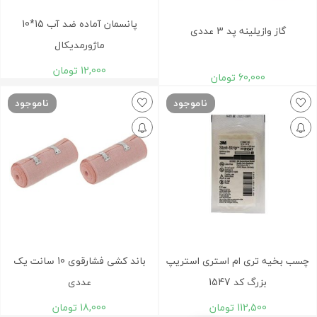
پانسمان آماده ضد آب 15*10
گاز وازیلینه پد 3 عددی
ماژورمدیکال
12,000
تومان
60,000
تومان
ناموجود
ناموجود
چسب بخیه تری ام استری استریپ
باند کشی فشارقوی 10 سانت یک
بزرگ کد 1547
عددی
112,500
تومان
18,000
تومان