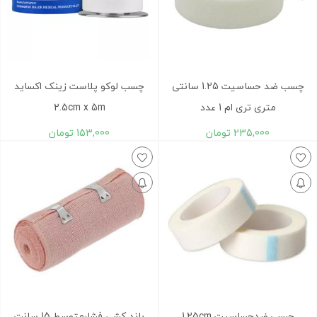
چسب ضد حساسیت 1.25 سانتی
چسب لوکو پلاست زینک اکساید
متری تری ام 1 عدد
2.5cm x 5m
235,000
تومان
153,000
تومان
چسب ضدحساسیت 1.25cm
باند کشی فشارمتوسط 15 سانت