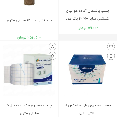
چسب پانسمان آماده هوالیان
اکسلنس سایز 10×30 یک عدد
باند کشی ورنا 15 سانتی متری
59,000
تومان
253,500
تومان
چسب حصیری رولی سامکس 10
چسب حصيری ماژور مديکال 5
سانتی متری
سانتی متری