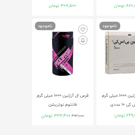
820,
تومان
307,500
تومان
ناموجود
ناموجود
ویال ال آرژنین 1000 میلی گرم
قرص ال آرژنین 1000 میلی گرم
 10 عددی
فانتوم نوتریشن
269,
تومان
363,400
تومان
413,000