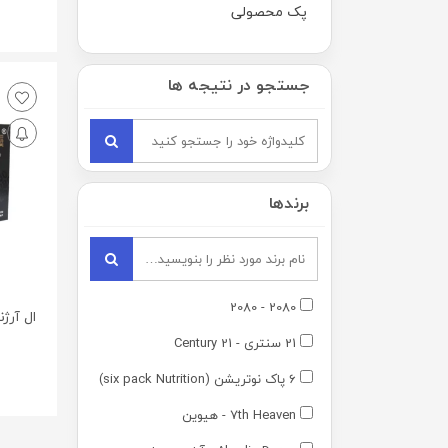
پک محصولی
0
جستجو در نتیجه ها
برندها
2080 - 2080
21 سنتری - 21 Century
6 پاک نوتریشن (six pack Nutrition)
7th Heaven - هیوین