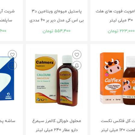
امویت فورت ‌های هلث
پاستيل ميوه‌‌ای ويتامين د3
شربت آر
30 میلی لیتر
بی اس کی مدل دير بر 60 عددی
ساپلمنت 120 میلی
223,000
تومان
554,400
تومان
600
ت کل فلکس نکست
محلول خوراکی کالمرز سیمرغ
12 میلی لیتر
دارو عطار 240 میلی لیتر