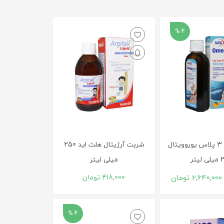
4 %
شربت امگا 3 پلاس یوروویتال
شربت آرژیتال هلث اید 250
لیتر
میلی لیتر
2,640,000
تومان
418,000
تومان
4 %