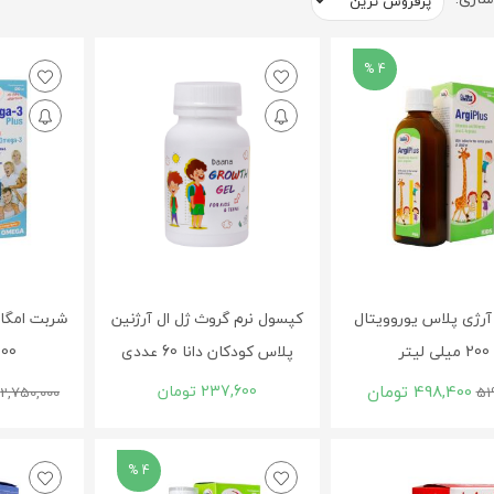
4 %
رژی پلاس یوروویتال
کپسول نرم گروث ژل ال آرژنین
200 میلی لیتر
پلاس کودکان دانا 60 عددی
200 میلی 
498,400
تومان
237,600
تومان
2,750,000
51
4 %