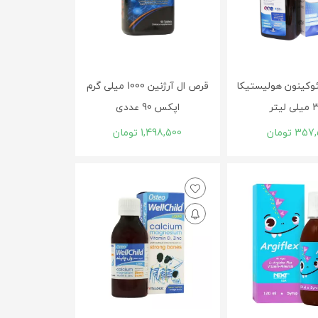
وکینون هولیستیکا
قرص ال آرژنین 1000 میلی گرم
لیتر
اپکس 90 عددی
357,
تومان
1,498,500
تومان