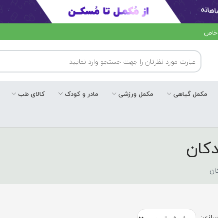
 خاص
مکمل گیاهی
مکمل ورزشی
مادر و کودک
کالای طب
کان
ان
ازی: