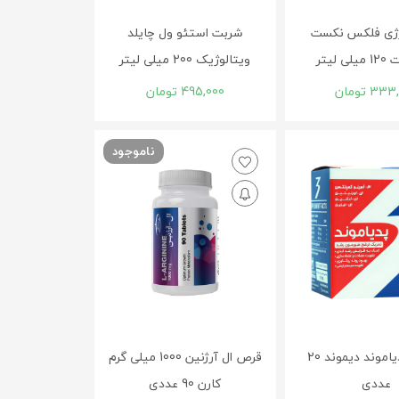
ژی فلکس نکست
شربت استئو ول چایلد
 لیتر
ویتالوژیک 200 میلی لیتر
333,
تومان
495,000
تومان
ناموجود
ساشه پدیاموند دیموند 20
قرص ال آرژنین 1000 میلی گرم
عددی
کارن 90 عددی