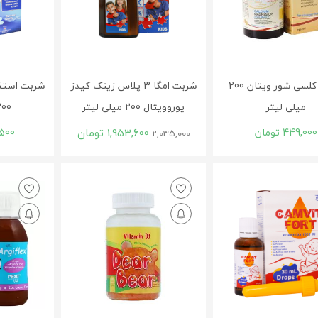
شربت کلسی شور ویتان 200
شربت امگا 3 پلاس زینک کیدز
شربت استئ
میلی لیتر
یوروویتال 200 میلی لیتر
300 میلی 
449,000
تومان
1,953,600
تومان
500
2,035,000