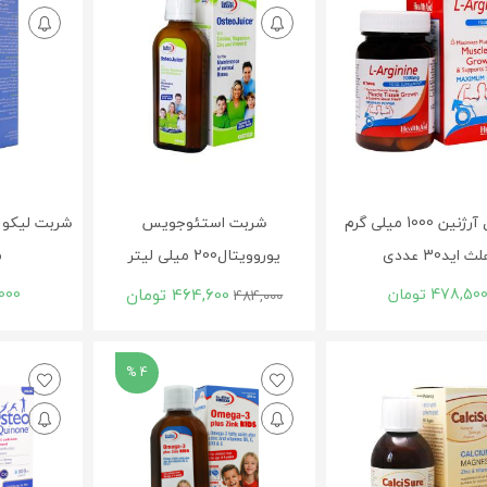
قرص ال آرژنین 1000 میلی گرم
شربت استئوجویس
ث اید30 عددی
یوروویتال200 میلی لیتر
م
478,50
تومان
464,600
تومان
000
484,000
4 %