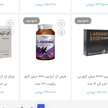
439,50
تومان
251,300
تومان
000
ناموجود
ناموجود
ال آرژنین 2000 میلی گرم بی
قرص ال آرژنین 1000 میلی گرم
اس کی 10 عدد
رزاویت 100 عدد
بی اس کی
176,000
تومان
440,000
تومان
000