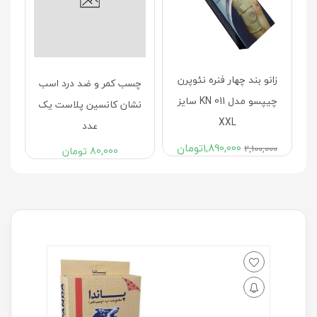
00
زانو بند چهار فنره نئوپرن
چسب کمر و ضد درد اسب
چیپسو مدل KN 011 سايز
نشان کانسین پلاست یک
XXL
عدد
1,890,000
تومان
2,100,000
80,000
تومان