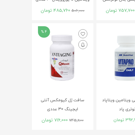
757,700
تومان
485,760
تومان
506,000
4 %
 ویتامین ویتاپاد
سافت ژل کیومکس آنتی
وتری پاد
ایجینگ 30 عددی
392,
تومان
716,000
تومان
745,800