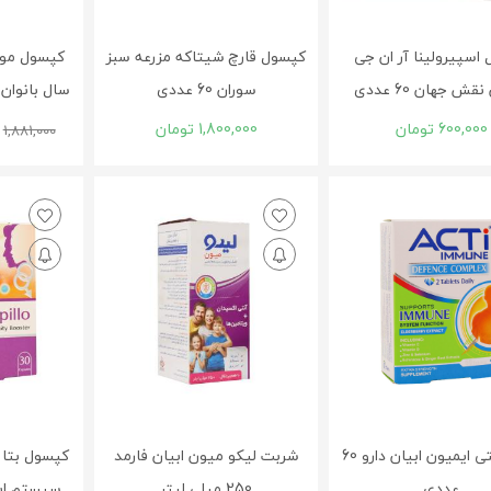
اسپیرولینا آر ان جی
کپسول قارچ شیتاکه مزرعه سبز
قش جهان 60 عددی
سوران 60 عددی
سال بانوان یور
600,000
تومان
1,800,000
تومان
1,881,000
قرص اکتی ایمیون ابیان دارو 60
شربت لیکو میون ابیان فارمد
کپسول بتا 
عددی
250 میلی لیتر
سیستم ای