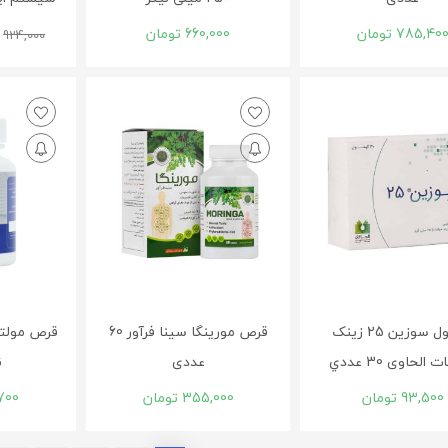
785,40
تومان
660,000
تومان
924,000
کپسول سوزين 25 زينک
قرص مورینگا سینا فرآور 60
قرص مولتی
الحاوی 30 عددي
عددی
ن
93,500
تومان
355,000
تومان
700