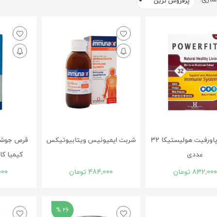
کپسول پاورفیت هولیستیکا 32
شربت ایمیونیس ویتابیوتیکس
عددی
کیمیا کالای 
832,000
تومان
484,000
تومان
000
26 %