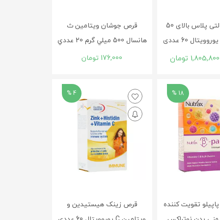
کپسول مولتی پلاس بالای 50
قرص جوشان ویتامین ث
وویتال 60 عددی
هانسال 500 ميلي گرم 20 عددي
1,805,800
تومان
176,000
تومان
4 %
18 %
پاپیلو تقویت کننده
قرص زینک هیستیدین و
منی بدن نوتراکس
ویتامین C یوروویتال 60 عددی