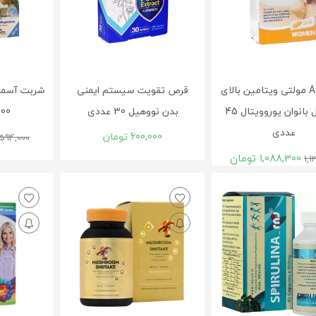
قرص A Z مولتی ویتامین بالای
قرص تقویت سیستم ایمنی
شربت آسما
50 سال بانوان یوروویتال 45
بدن نووهیل 30 عددی
200 میلی 
عددی
600,000
تومان
594,000
1,088,300
تومان
1,1