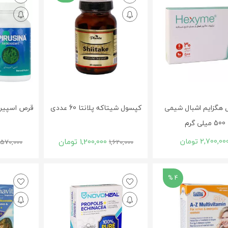
 هگزایم اشبال شیمی
کپسول شیتاکه پلانتا 60 عددی
500 میلی گرم
2,700,00
تومان
1,200,000
تومان
570,000
1,620,000
4 %