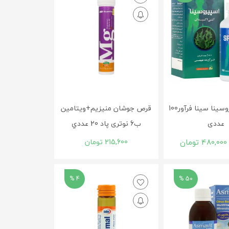
قرص اسپیروسینا سینا فرآور100
قرص جوشان منيزيم+ويتامين
عددی
ب6 نوتری پاد 20 عددي
480,000
تومان
215,600
تومان
4 %
50 %