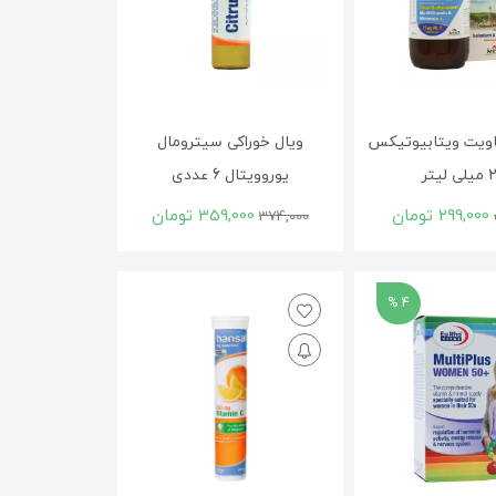
ویت ویتابیوتیکس
ویال خوراکی سیترومال
لیتر
یوروویتال 6 عددی
299,000
تومان
359,000
تومان
374,000
4 %