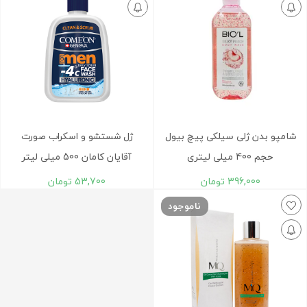
شامپو بدن ژلی سیلکی پیچ بیول
ژل شستشو و اسکراب صورت
حجم 400 میلی لیتری
آقایان کامان 500 میلی لیتر
396,000
تومان
53,700
تومان
ناموجود