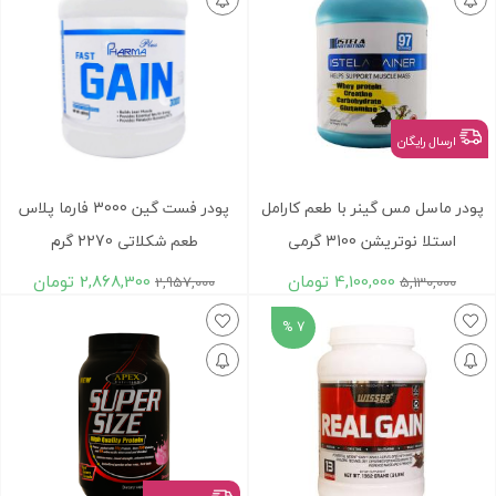
ارسال رایگان
پودر ماسل مس گینر با طعم کارامل
پودر فست گین 3000 فارما پلاس
استلا نوتریشن 3100 گرمی
طعم شکلاتی 2270 گرم
4,100,000
تومان
2,868,300
تومان
2,957,000
5,130,000
7 %