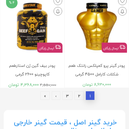
4 %
ارسال رایگان
ارسال رایگان
پودر گینر پرو کمپلکس رانتک طعم
پودر بیف گین ژن استارطعم
شکلات کارامل 4500 گرمی
کاپوچینو 2600 گرمی
8,630,000
تومان
4,368,000
تومان
4,550,000
»
›
3
2
1
خرید گینر اصل ، قیمت گینر خارجی