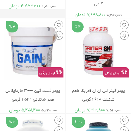
گرمی
4,452,300
تومان
4,590,000
7,948,800
تومان
8,280,000
3 %
3 %
ارسال رایگان
ارسال رایگان
پودر گینر اس ان ان آمریکا طعم
پودر فست گین 3000 فارماپلاس
شکلات 2640 گرمی
طعم شکلاتی 4540 گرمی
7,313,800
تومان
5,451,400
تومان
5,620,000
7,540,000
3 %
20 %