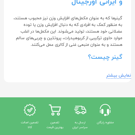
و ایرانی اورجینال
گینرها که به عنوان مکمل‌های افزایش وزن نیز محبوب هستند،
به منظور کمک به افرادی که به دنبال افزایش وزن یا توده
عضلانی خود هستند، تولید می‌شوند. این مکمل‌ها در اغلب
موارد حاوی ترکیبی از کربوهیدرات، پروتئین و چربی‌های سالم
هستند و به عنوان منبعی غنی از کالری عمل می‌کنند.
گینر چیست؟
نمایش بیشتر
شوند. مصرف این نوع ماده مغذی همچون مواد دیگر دارای مزایا و معایب
شاخص بالای کلیسمی هستند.
مزایای استفاده از گینر
افزایش وزن سریع‌تر:
از مهم‌ترین مزایای گینرها، می‌توان به
افزایش وزن سریع اشارع کرد. افرادی که به سختی غذا
مشاوره رایگان
ارسال به
تضمین
تضمین اصالت
سراسر ایران
بهترین قیمت
کالا
می‌خورند یا متابولیسم بالایی دارند، می‌توانند با استفاده از
گینرها کالری کافی دریافت کنند.