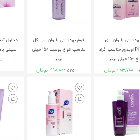
هداشتی بانوان اوی
فوم بهداشتی بانوان سی گل
محلول آنت
لیدیPH4 اویدرم مناسب افراد
مناسب انواع پوست 150 میلی
سپتی بادی 140 میلی
15 میلی لیتر
لیتر
000
203,700
تومان
498,800
تومان
525,000
20