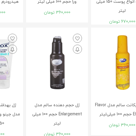
مناسب انواع پوست 150 میلی
ورا حجم 100 میلی لیتر
هیدرودرم لیدی 150 
لیتر
360,000
تومان
000
670,000
تومان
ژل لوبریکانت سالم مدل Flavor
ژل حجم دهنده سالم مدل
ژل بهداشت
ی‌لیتر
Enlargement حجم 100 میلی
لیتر
150 میلی ل
360,000
تومان
360,000
تومان
000