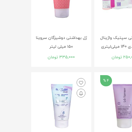
ی سپتیک واژینال
ژل بهداشتی دوشیزگان سروینا
‌لیتری
۱۵۰ میلی لیتر
250,
تومان
335,000
تومان
4 %