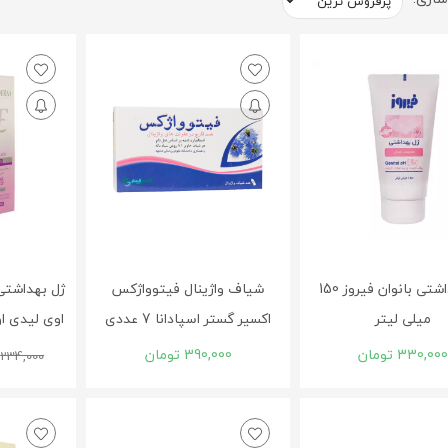
ژل بهداشتی بانوان فیروز 150
شیاف واژینال فیتوواژکس
ژل بهداشتی
میلی لیتر
اکسیر گستر اسپادانا 7 عددی
اوی لیدی اویدرم 150
330,000
تومان
390,000
تومان
234,000