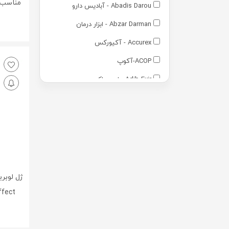
Abadis Darou - آبادیس دارو
Abzar Darman - ابزار درمان
Accurex - آکیورکس
ACOP-آکوپ
Adib Exir - ادیب اکسیر
Adra - آدرا
Advantage - ادونتج
Advay - ادوای
Alamo - آالامو
Arezi - آرضی
Arian Gostar - آرین گستر
Effect حجم 100 میل
Arian Salamat Sina - آرین سلامت
سینا