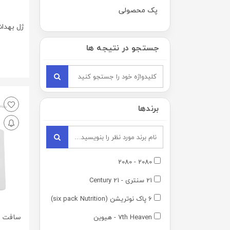
پک محصولی
جستجو در نتیجه ها
0
برندها
2080 - 2080
21 سنتری - 21 Century
6 پاک نوتریشن (six pack Nutrition)
سافت و
7th Heaven - هیوین