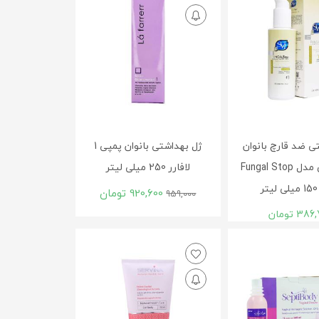
ی ضد قارچ بانوان
ژل بهداشتی بانوان پمپی 1
اس وی آی مدل Fungal Stop
لافارر 250 میلی لیتر
920,600
تومان
959,000
386,
تومان