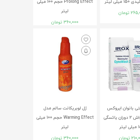
میلی لیتر
Prolong Effect حجم 100 میلی‌
لیتر
265,
تومان
360,000
تومان
ی بانوان ایروکس
ژل لوبریکانت سالم مدل
مدل جینو واش 2 دوران یائسگی
Warming Effect حجم 100 میلی
یتر
لیتر
210,
تومان
360,000
تومان