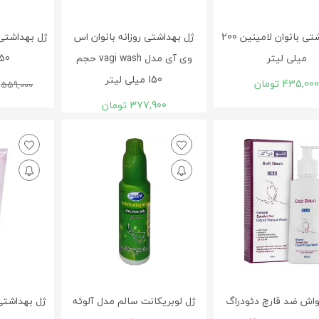
ژل بهداشتی بانوان لامینین 200
ژل بهداشتی روزانه بانوان اس
ژل بهداشتی 
میلی لیتر
وی آی مدل vagi wash حجم
150 میلی ل
150 میلی لیتر
435,00
تومان
559,000
377,900
تومان
اش ضد قارچ دئودراگ
ژل لوبریکانت سالم مدل آلوئه
ژل بهداشتی