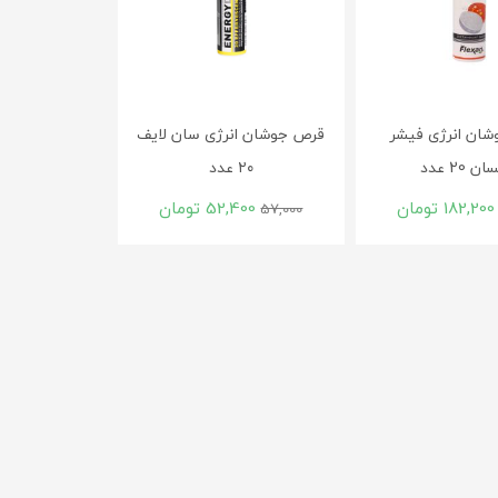
ان انرژی فیشر
قرص جوشان انرژی سان لایف
 20 عدد
۲۰ عدد
182,200
تومان
52,400
تومان
57,000