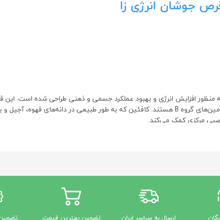
رص جوشان انرژی زا
منظور افزایش انرژی و بهبود عملکرد جسمی و ذهنی طراحی شده است. این قر
ترکیباتی مانند تائورین، کافئین، آمینواسیدها و ویتامین‌های گروه B هستند. کافئین که به طور طبیع
صبی مرکزی کمک می‌کند.
شوند که شامل موارد زیر است:
ان جسمی نماید تمرکز ذهنی در زمان تمرینات ورزشی کمک بسزایی کند.
یگان
ارسال به سراسر ایران
تضمین بهترین قیمت
تضمین 