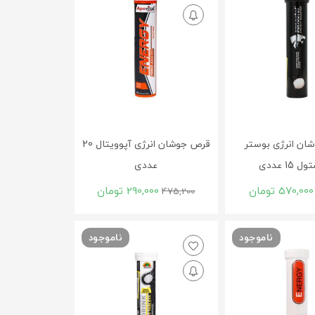
ان انرژی بوستر
قرص جوشان انرژی آپوویتال 20
15 عددی
عددی
570,000
تومان
290,000
تومان
475,200
ناموجود
ناموجود