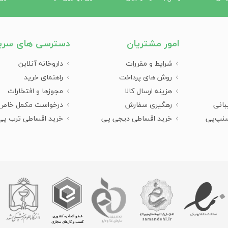
گی و افزایش هوشیاری کمک می‌کند.
امور مشتریان
دسترسی های سری
یت‌های ورزشی جلوگیری کند.
شرایط و مقررات
داروخانه آنلاین
روش های پرداخت
راهنمای خرید
هزینه ارسال کالا
مجوزها و افتخارات
انی کمک کنند.
بانی
رهگیری سفارش
درخواست مکمل خاص
سنپ‌پی
خرید اقساطی دیجی پی
خرید اقساطی ترب پی
نرژی‌زا ممکن است با عوارض جانبی همراه باشد:
 مصرف این قرص‌ها دچار ناراحتی‌های گوارشی شوند.