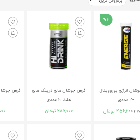
4 %
شان انرژی یوروویتال
قرص جوشان های درینک های
20 عددی
هلث 10 عددی
456,200
تومان
285,000
تومان
800
47