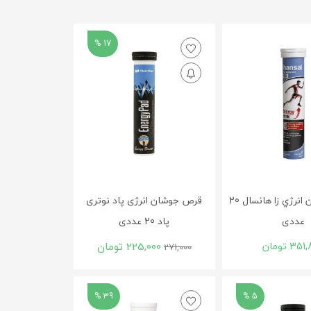
17 %
قرص جوشان انرژي زا هانسال 20
قرص جوشان انرژی پاد نوتری
عددی
پاد 20 عددی
351,
تومان
225,000
تومان
271,000
39 %
5 %