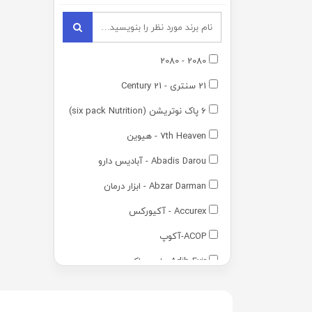
2080 - 2080
21 سنتری - 21 Century
6 پاک نوتریشن (six pack Nutrition)
7th Heaven - هیوین
Abadis Darou - آبادیس دارو
Abzar Darman - ابزار درمان
Accurex - آکیورکس
ACOP-آکوپ
Adib Exir - ادیب اکسیر
Adra - آدرا
Advantage - ادونتج