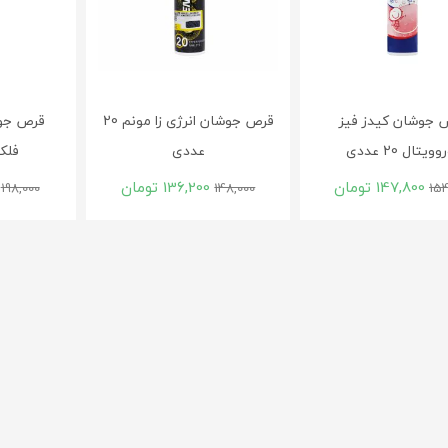
 جوشان کیدز فیز
قرص جوشان انرژی زا مونم 20
قرص جوش
ویتال 20 عددی
عددی
فلکسان
147,800
تومان
136,200
تومان
198,000
148,000
154