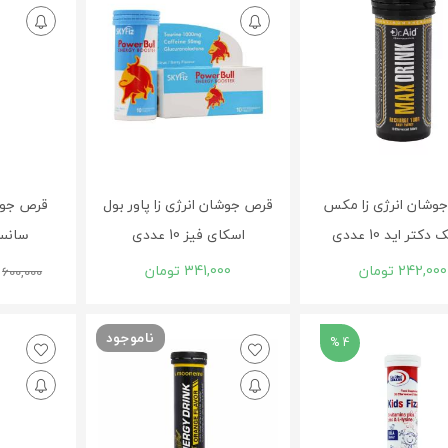
وشان انرژی زا مکس
قرص جوشان انرژی زا پاور بول
قرص جوش
دکتر اید 10 عددی
اسکای فیز 10 عددی
سانستول 
242,000
تومان
341,000
تومان
600,000
ناموجود
4 %