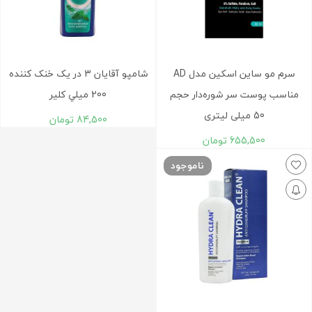
سرم مو ساین اسکین مدل AD
شامپو آقايان 3 در يک خنک کننده
مناسب پوست سر شوره‌دار حجم
200 ميلي کلیر
50 میلی لیتری
84,500
تومان
655,500
تومان
ناموجود