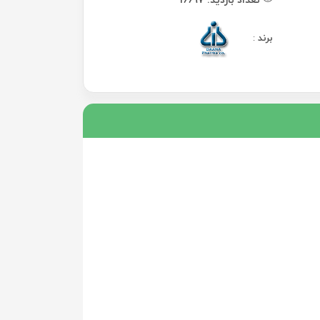
برند
: