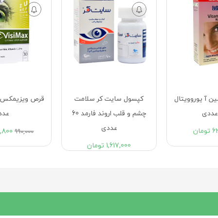
ن آ یوروویتال
کپسول سایت کر سلامت
چشم و قلب اروند فارمد 60
عدد
عددی
6
تومان
1,800
990,000
1,617,000
تومان