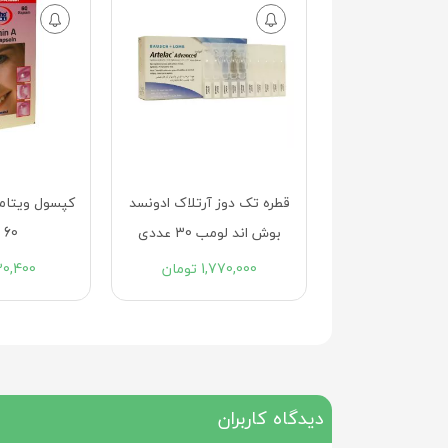
مصنوعي سينالون
قطره تک دوز آرتلاک ادونسد
کپسول ویتامی
رو 30 عددي
بوش اند لومب 30 عددی
60 عددی
759
تومان
1,770,000
تومان
20,400
دیدگاه کاربران