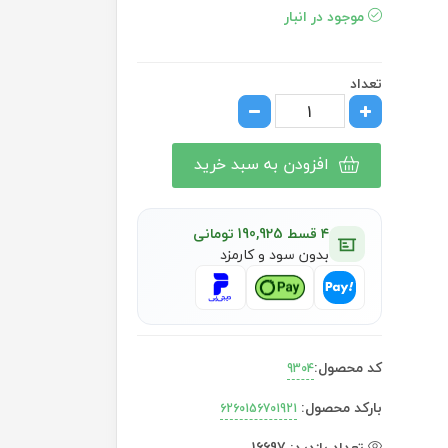
موجود در انبار
تعداد
افزودن به سبد خرید
۴ قسط 190,925 تومانی
بدون سود و کارمزد
کد محصول:
9304
بارکد محصول:
6260156701921
تعداد بازدید:
16697