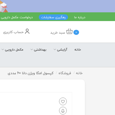
درباره ما
رهگیری سفارشات
درخواست مکمل دارویی
حساب کاربری
سبد خرید
0
خانه
آرایشی
بهداشتی
مکمل دارویی
خانه
فروشگاه
کپسول امگا ویژن دانا 60 عددی