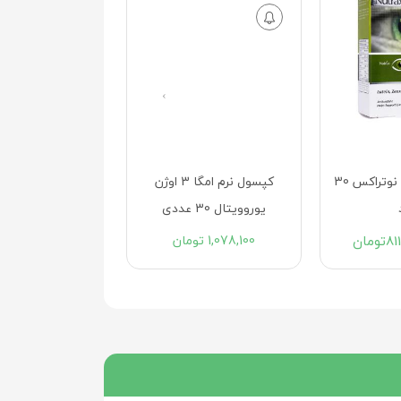
›
قرص ویزیمکس نوتراکس 30
کپسول نرم امگا 3 اوژن
یوروویتال 30 عددی
81
تومان
1,078,100
تومان