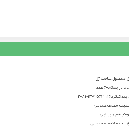
ع محصول:سافت ژل
اد در بسته:60 عدد
داشتی:2081013895629146
سیت مصرف:عمومی
وه:چشم و بینایی
ع محفظه:جعبه مقوایی