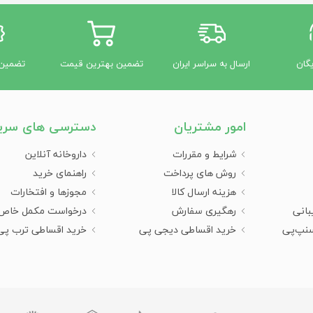
 دار
یگان
ارسال به سراسر ایران
تضمین بهترین قیمت
تضمین 
را از یک وسیله ساده‌ی تسکینی به اکسسوری دلپذیری برای اتاق و زندگی روزمر
امور مشتریان
دسترسی های سری
ز متریال با‌کیفیت، طول عمر بالا و عملکردی مطمئن در استفاده‌های مکرر ارائه 
شرایط و مقررات
داروخانه آنلاین
روش های پرداخت
راهنمای خرید
ن‌رسانی، تسکین دردهای دوره‌ای، کاهش اسپاسم‌ها و ایجاد حس آرامش نق
هزینه ارسال کالا
مجوزها و افتخارات
بانی
رهگیری سفارش
درخواست مکمل خاص
سنپ‌پی
خرید اقساطی دیجی پی
خرید اقساطی ترب پی
روکشی پارچه‌ای مزین به نقوش متنوع پوشانده شده‌اند. از مزایای بارز آن‌ها