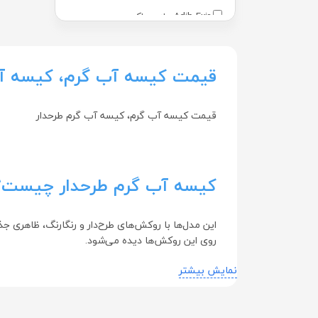
Adib Exir - ادیب اکسیر
Adra - آدرا
Advantage - ادونتج
قیمت کیسه آب گرم، کیسه آب
Advay - ادوای
قیمت کیسه آب گرم، کیسه آب گرم طرحدار
Alamo - آالامو
Arezi - آرضی
Arian Gostar - آرین گستر
کیسه آب گرم طرحدار چیست؟
Arian Salamat Sina - آرین سلامت
سینا
این مدل‌ها با روکش‌های طرح‌دار و رنگارنگ، ظاهری ج
Arshia - عرشیا
روی این روکش‌ها دیده می‌شود.
Aryan Sana - آریان سنا
بدنه‌ی آن‌ها از لاستیک مقاوم در برابر حرارت و پو
نمایش بیشتر
روزهای سرد بسیار مفید هستند.
Astronex - استرانکس
Australian By Nature - استرالین بای