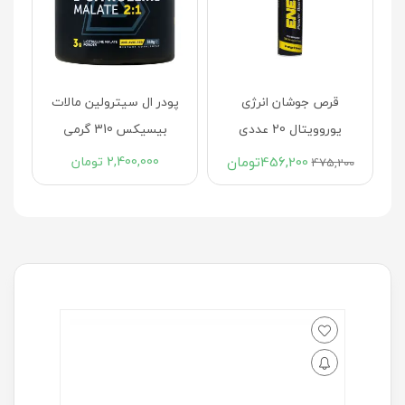
ال
قرص جوشان انرژی
پودر ال سیترولین مالات
یوروویتال 20 عددی
بیسیکس 310 گرمی
456,200
تومان
2,400,000
تومان
475,200