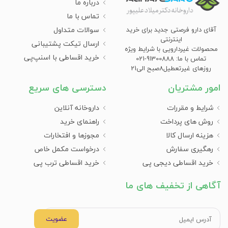
درباره ما
تماس با ما
سوالات متداول
آقای دارو فرصتی جدید برای خرید
اینترنتی
ارسال تیکت پشتیبانی
محصولات غیردارویی با شرایط ویژه
خرید اقساطی با اسنپ‌پی
تماس با ما: 91300888-021
روزهای غیرتعطیل8صبح الی21
امور مشتریان
دسترسی های سریع
شرایط و مقررات
داروخانه آنلاین
روش های پرداخت
راهنمای خرید
هزینه ارسال کالا
مجوزها و افتخارات
رهگیری سفارش
درخواست مکمل خاص
خرید اقساطی دیجی پی
خرید اقساطی ترب پی
آگاهی از تخفیف های ما
عضویت