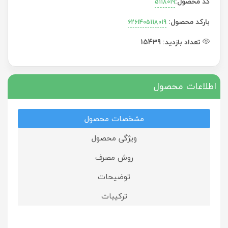
کد محصول:
5118019
بارکد محصول:
6261405118019
تعداد بازدید:
15439
اطلاعات محصول
مشخصات محصول
ویژگی محصول
روش مصرف
توضیحات
ترکیبات