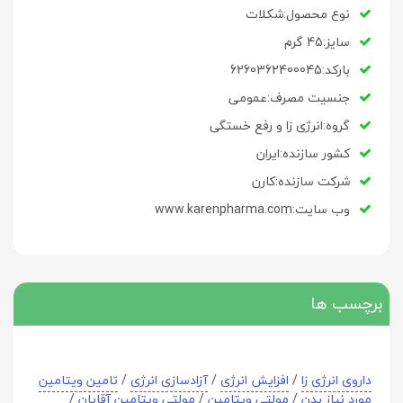
نوع محصول:شکلات
سایز:45 گرم
بارکد:6260362400045
جنسیت مصرف:عمومی
گروه:انرژی زا و رفع خستگی
کشور سازنده:ایران
شرکت سازنده:کارن
وب سایت:www.karenpharma.com
برچسب ها
داروی انرژی زا
/
افزایش انرژی
/
آزادسازی انرژی
/
تامین ویتامین
مورد نیاز بدن
/
مولتی ویتامین
/
مولتی ویتامین آقایان
/