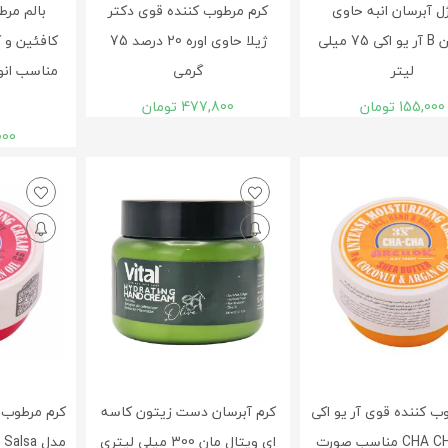
ل آبرسان انبه حاوی
کرم مرطوب کننده قوی دکتر
بالم مرط
ویتامین B آر یو اکی 75 میلی
ژیلا حاوی اوره 20 درصد 75
کافئین و کر
لیتر
گرمی
155,000
تومان
477,800
تومان
000
ب کننده قوی آر یو اکی
کرم آبرسان دست زیتون کاسه
کرم مرطوب ک
مدل CHA CHA مناسب صورت
ای ویتال مان 300 میلی لیتری
م