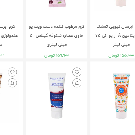
 آبرسان تیوپی تمشک
کرم مرطوب کننده دست ویت یو
کرم آبر
حاوی ویتامین A آر یو اکی 75
حاوی عصاره شکوفه گیلاس 50
میلی لیتر
میلی لیتری
مي
155,000
تومان
159,900
تومان
000