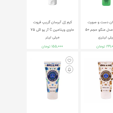
سان دست و صورت
کرم ژل آبرسان گریپ فروت
هندولوژی مدل منگو حجم 50
حاوی ویتامین C آر یو اکی 75
لی لیتری
میلی لیتر
199,
تومان
155,000
تومان