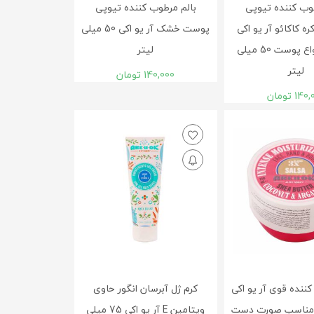
وب کننده تیوپی
بالم مرطوب کننده تیوپی
ه کاکائو آر یو اکی
پوست خشک آر یو اکی 50 میلی
مناسب انواع پوست 50 میلی
لیتر
لیتر
140,000
تومان
140,
تومان
ننده قوی آر یو اکی
کرم ژل آبرسان انگور حاوی
دل Salsa مناسب صورت دست
ویتامین E آر یو اکی 75 میلی