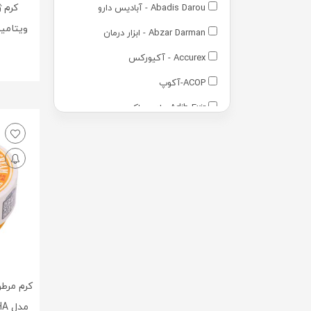
کرم ژ
Abadis Darou - آبادیس دارو
Abzar Darman - ابزار درمان
Accurex - آکیورکس
ACOP-آکوپ
Adib Exir - ادیب اکسیر
Adra - آدرا
Advantage - ادونتج
Advay - ادوای
Alamo - آالامو
Arezi - آرضی
Arian Gostar - آرین گستر
Arian Salamat Sina - آرین سلامت
کرم مرطو
سینا