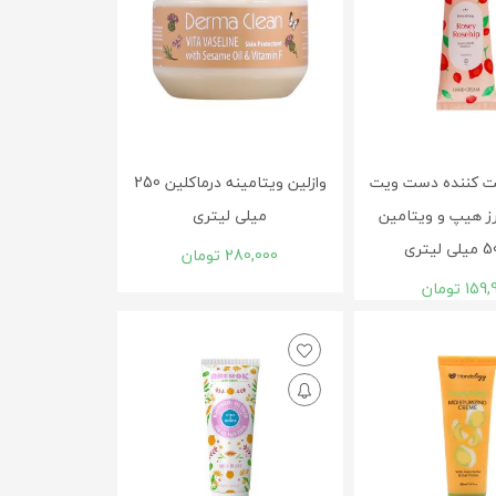
ت کننده دست ویت
وازلين ويتامينه درماکلين 250
ز هیپ و ویتامین
ميلی لیتری
280,000
تومان
159,
تومان