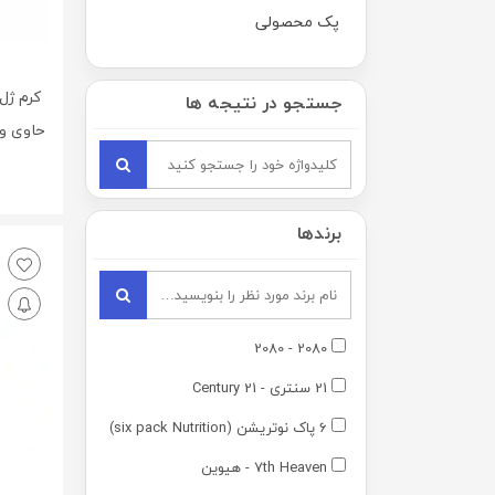
پک محصولی
کرم ژل
جستجو در نتیجه ها
برندها
2080 - 2080
21 سنتری - 21 Century
6 پاک نوتریشن (six pack Nutrition)
7th Heaven - هیوین