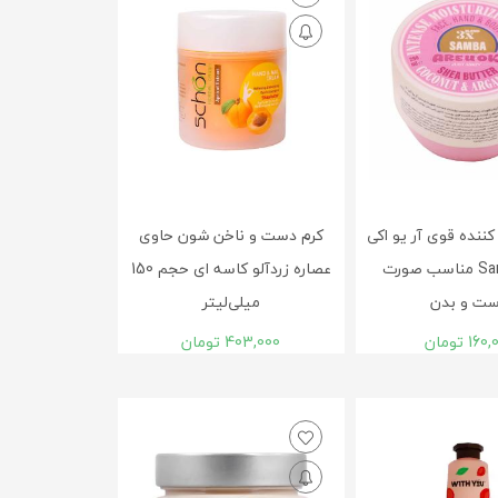
ننده قوی آر یو اکی
کرم دست و ناخن شون حاوی
مدل Samba مناسب صورت
عصاره زردآلو کاسه ای حجم 150
ت و بدن
میلی‌لیتر
160,
تومان
403,000
تومان