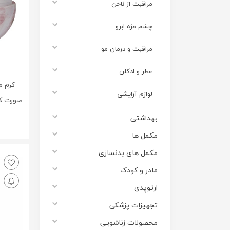
مراقبت از ناخن
چشم مژه ابرو
مراقبت و درمان مو
عطر و ادکلن
کرم م
لوازم آرایشی
صورت کا
بهداشتی
مکمل ها
مکمل های بدنسازی
مادر و کودک
ارتوپدی
تجهیزات پزشکی
محصولات زناشویی