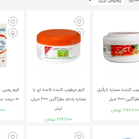
وب کننده عصاره نارگیل
کرم مرطوب کننده کاسه ای با
کرم پمپی ح
رآگین 200 میل
عصاره بادام عطرآگین 200 میلی
10 درصد سیوند 150 میلی لیتر
لیتر
282,800
تومان
000
266,300
تومان