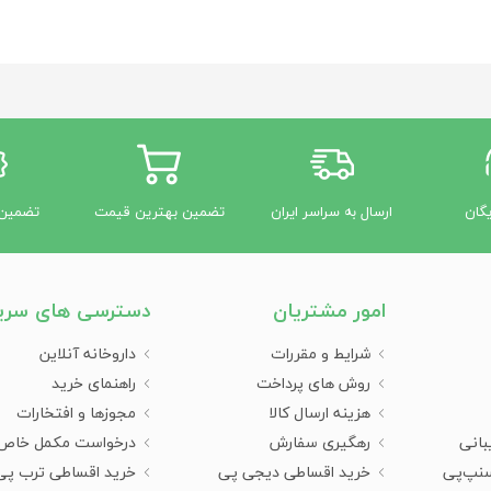
با خاصیت جذب سریع کرم برای پوستهای آسیب دیده بسیار دلپذیر است. علا
یگان
ارسال به سراسر ایران
تضمین بهترین قیمت
تضمین 
امور مشتریان
دسترسی های سری
ناخن
شرایط و مقررات
داروخانه آنلاین
روش های پرداخت
راهنمای خرید
 از هر بار شستن دست‌هایتان، کمی از این کرم استفاده کنید تا رطوبت دست
هزینه ارسال کالا
مجوزها و افتخارات
بانی
رهگیری سفارش
درخواست مکمل خاص
ده کنید تا نرمی و لطافت بیشتری به دستانتان ببخشد.
سنپ‌پی
خرید اقساطی دیجی پی
خرید اقساطی ترب پی