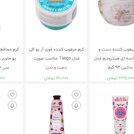
رطوب کننده دست و
کرم مرطوب کننده قوی آر یو اکی
کرم محافظ
سه ای هیدرودرم مدل
مدل Tango مناسب صورت
یو حاوی ر
ساتین 93 گرم
دست و بدن
سی 50 میلی لیتری
235,000
تومان
160,000
تومان
900