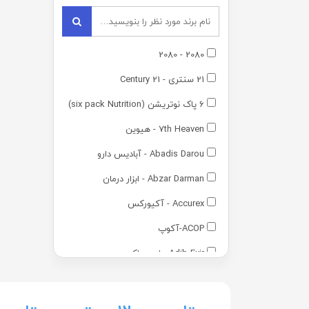
2080 - 2080
21 سنتری - 21 Century
6 پاک نوتریشن (six pack Nutrition)
7th Heaven - هیوین
Abadis Darou - آبادیس دارو
Abzar Darman - ابزار درمان
Accurex - آکیورکس
ACOP-آکوپ
Adib Exir - ادیب اکسیر
Adra - آدرا
Advantage - ادونتج