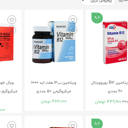
4 %
قرص ویتامین B12 یوروویتال
ویتامین ب12 هلث اید 1000
60 عددی
میکروگرمی 50 عددی
میکروگرم 
449,900
تومان
473,000
تومان
468
000
4 %