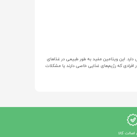
ی از ویتامین‌های گروه ب است که در تولید گلبول‌های قرمز خون، عملکرد صحیح سیستم عصبی و سنتز DNA نقش دارد. این ویتامین مفید به طور طبیعی در غذاهای
 به شکل مکمل نیز موجود است و می‌تواند در افرادی که رژیم‌های غذایی خاصی دارند یا مشکلات
ویتامین ب12 (کبالامین) یکی از ویتامین‌های محلول در آب است که نقش‌های حیاتی در بدن انسان ایفا می‌کند. در ادامه به توضیحات مربوط به ویتامین ب12، موارد مصرف، عوارض
اصالت کالا