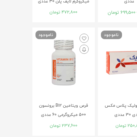
عددی
میکروگرم لایف پلن 30 عددی
699,500
تومان
472,800
تومان
ناموجود
ناموجود
ولیک پلاس مکس
قرص ویتامین B12 برونسون
3 عددی
500 میکروگرمی 60 عددی
250,
تومان
237,600
تومان