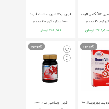
ساشه ویتامین B12 گلدن لایف
قرص ب12 امين سلامت فارمد
1000 میکرو گرم 30 عددی
348,50
تومان
204,500
تومان
ناموجود
ناموجود
کپسول نوروویت یوروویتال 60
قرص ویتامین ب12 1000