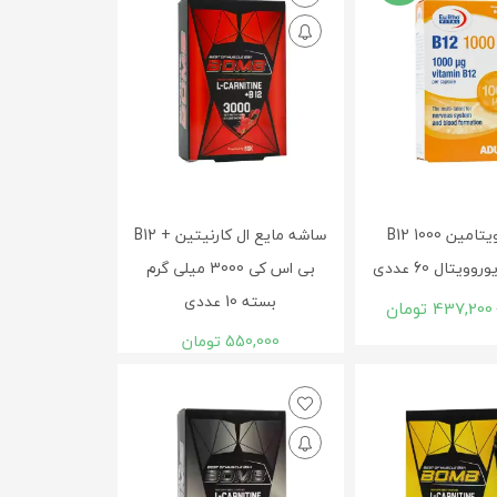
کپسول ویتامین B12 1000
ساشه مايع ال کارنيتين + B12
ویتال 60 عددی
بی اس کی 3000 میلی گرم
بسته 10 عددی
437,200
تومان
550,000
تومان