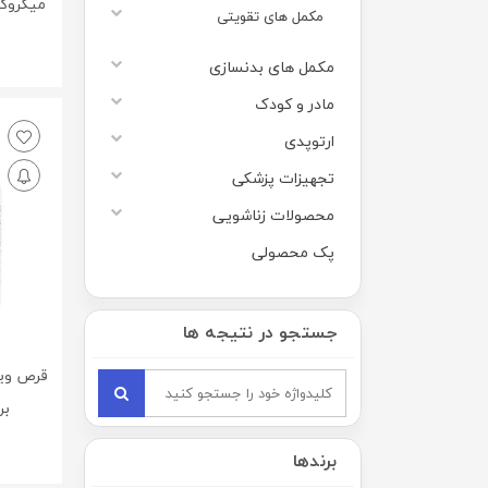
میکروگ
مکمل های تقویتی
مکمل های بدنسازی
0
مادر و کودک
ارتوپدی
تجهیزات پزشکی
محصولات زناشویی
پک محصولی
جستجو در نتیجه ها
برو
برندها