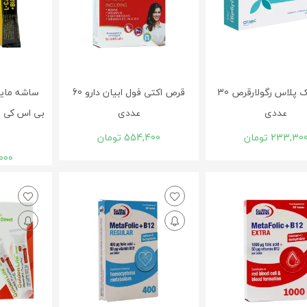
روفولیک پلاس رگولارقرص 30
قرص اکتی فول ابیان دارو 60
عددی
عددی
233,30
تومان
554,400
تومان
000