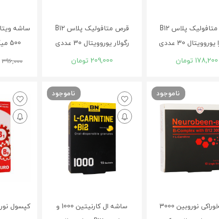
قرص متافولیک پلاس B12
قرص متافولیک پلاس B12
وروویتال 30 عددی
رگولار یوروویتال 30 عددی
500 میکروگرم 20 عددی
178,200
تومان
209,000
تومان
0
396,000
ناموجود
ناموجود
ویال خوراکی نوروبین 3000
ساشه ال کارنیتین 1000 و