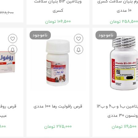
رم بنیان سلامت کسری
ویتامین B12 بنیان سلامت
10 عددی
کسری
728,600
258,50
تومان
106,500
تومان
ناموجود
ناموجود
قرص ویتامین ب1 و ب6 و ب12
قرص رافولیت رها 100 عددی
قرص روف
نسون 30 عددی
عبیدی 0
119,500
تومان
275,000
تومان
800