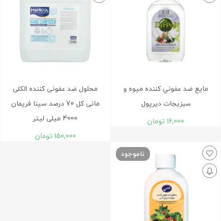
مايع ضد عفوني کننده ميوه و
محلول ضد عفونی کننده الکلی
سبزيجات دیرپول
مانی کل 70 درصد سینا فریمان
4000 میلی لیتر
16,000
تومان
150,000
تومان
ناموجود