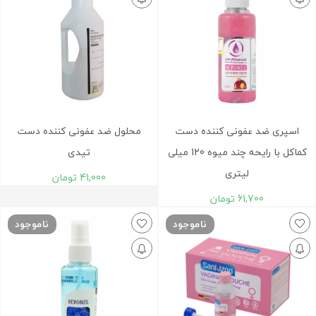
اسپری ضد عفونی کننده دست
محلول ضد عفونی کننده دست
کماکل با رایحه چند میوه 120 میلی
تیدی
لیتری
41,000
تومان
61,700
تومان
ناموجود
ناموجود