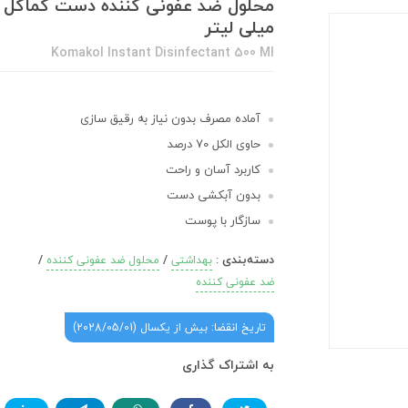
میلی لیتر
Komakol Instant Disinfectant 500 Ml
آماده مصرف بدون نیاز به رقیق سازی
حاوی الکل 70 درصد
کاربرد آسان و راحت
بدون آبکشی دست
سازگار با پوست
دسته‌بندی
:
/
/
بهداشتی
محلول ضد عفونی کننده
ضد عفونی کننده
تاریخ انقضا: بیش از یکسال (2028/05/01)
به اشتراک گذاری