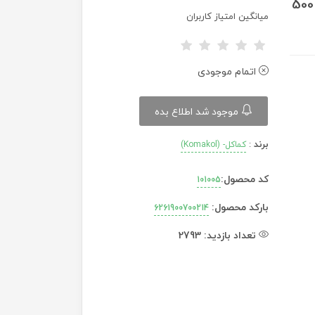
محلول ضد عفونی کننده دست کماکل 500
میانگین امتیاز کاربران
اتمام موجودی
موجود شد اطلاع بده
برند
:
کماکل- (Komakol)
کد محصول:
101005
بارکد محصول:
6261900700214
تعداد بازدید:
2793