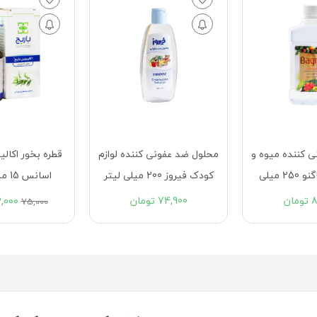
نی کننده لوازم
قطره بخور اکالیپتوس باریج
محلول ضد عفو
اسانس 15 میلی لیتری
دست کماکل 250 میلی لیتر
7
تومان
72,000
تومان
79,000
ت
75,000