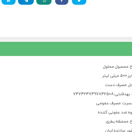
ع محصول:محلول
 میلی لیتر
ل مصرف:دست
داشتی:7474247497842508
سیت مصرف:عمومی
وه:ضد عفونی کننده
ع محفظه:بطری
ر سازنده:ایران