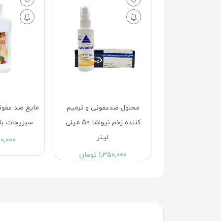
عفونی و ترمیم
مایع ضد عفونی کننده میوه و
محلول ضد عفو
کننده زخم نیواشا 50 میلی
سبزیجات باگنو 250 میلی
کودک فیروز 200 میلی لیتر
لیتر
80,000
تومان
4,900
1,35
تومان