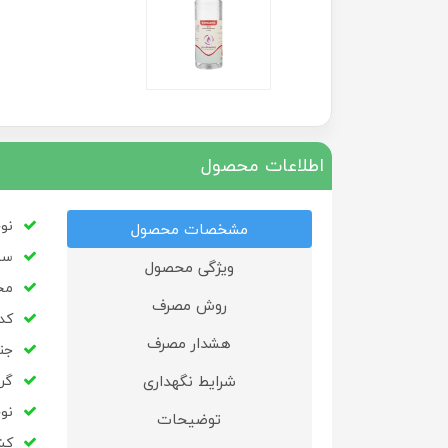
اطلاعات محصول
نو
مشخصات محصول
سایز:500
ویژگی محصول
مح
روش مصرف
کد به
هشدار مصرف
جن
شرایط نگهداری
گر
نو
توضیحات
کشو