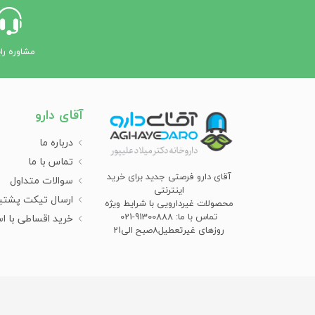
مشاوره را
آقای دارو
درباره ما
تماس با ما
آقای دارو فرصتی جدید برای خرید
سوالات متداول
اینترنتی
ارسال تیکت پشتی
محصولات غیردارویی با شرایط ویژه
تماس با ما: 91300888-021
خرید اقساطی با ا
روزهای غیرتعطیل8صبح الی21