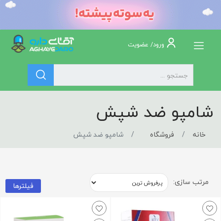
ورود/ عضویت
شامپو ضد شپش
خانه
فروشگاه
شامپو ضد شپش
مرتب سازی:
فیلترها