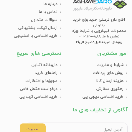
درباره ما
تماس با ما
سوالات متداول
آقای دارو فرصتی جدید برای خرید
اینترنتی
ارسال تیکت پشتیبانی
محصولات غیردارویی با شرایط ویژه
خرید اقساطی با اسنپ‌پی
تماس با ما: 91300888-021
روزهای غیرتعطیل8صبح الی21
امور مشتریان
دسترسی های سریع
شرایط و مقررات
داروخانه آنلاین
روش های پرداخت
راهنمای خرید
هزینه ارسال کالا
مجوزها و افتخارات
رهگیری سفارش
درخواست مکمل خاص
خرید اقساطی دیجی پی
خرید اقساطی ترب پی
آگاهی از تخفیف های ما
عضویت