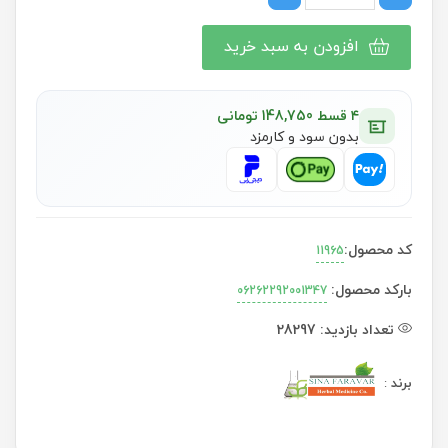
افزودن به سبد خرید
۴ قسط 148,750 تومانی
بدون سود و کارمزد
کد محصول:
11965
بارکد محصول:
06262292001347
تعداد بازدید:
28297
برند
: