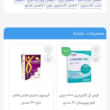
کاهش جذب قند
/
کاهش وزن
/
کاهش وزن و لاغری
/
کاهش
جذب کلسترول
/
کاهش کلسترول خون
/
کاهش اشتها
محصولات مشابه
4 %
ک
قرص ال کارنیتین 1000 میلی
کپسول اسلیم مکس قائم
گرم یورویتال 60 عددی
دارو 30 عددی